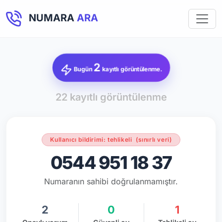
NUMARA
ARA
2
Bugün
kayıtlı görüntülenme.
22 kayıtlı görüntülenme
Kullanıcı bildirimi: tehlikeli
(sınırlı veri)
0544 951 18 37
Numaranın sahibi doğrulanmamıştır.
2
0
1