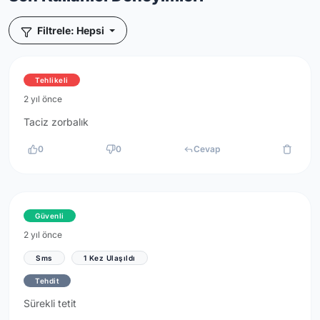
Filtrele: Hepsi
Tehlikeli
2 yıl önce
Taciz zorbalık
0
0
Cevap
Güvenli
2 yıl önce
Sms
1 Kez Ulaşıldı
Tehdit
Sürekli tetit