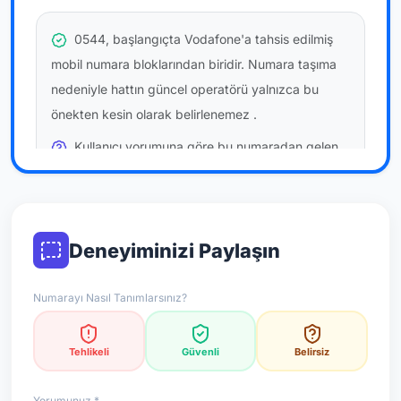
0544, başlangıçta Vodafone'a tahsis edilmiş
mobil numara bloklarından biridir. Numara taşıma
nedeniyle hattın güncel operatörü yalnızca bu
önekten kesin olarak belirlenemez
.
Kullanıcı yorumuna göre bu numaradan gelen
çağrılara
temkinli yaklaşmanız
önerilir; bu bir site
hükmü değildir.
Bu bilgiler onaylı kullanıcı bildirimlerine dayanır;
Deneyiminizi Paylaşın
resmi doğrulama niteliği taşımaz.
Numarayı Nasıl Tanımlarsınız?
*Not: Değerlendirmeler onaylı kullanıcı yorumlarına göre
güncellenir.
Tehlikeli
Güvenli
Belirsiz
Yorumunuz *