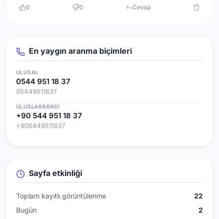
0
0
Cevap
En yaygın aranma biçimleri
ULUSAL
0544 951 18 37
05449511837
ULUSLARARASI
+90 544 951 18 37
+905449511837
Sayfa etkinliği
Toplam kayıtlı görüntülenme
22
Bugün
2