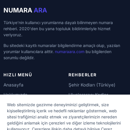
NUMARA
ARA
Türkiye'nin kullanıcı yorumlarına dayalı bilinmeyen numara
rehberi. 2020'den bu yana topluluk bildirimleriyle hizmet
veriyoruz.
Bu sitedeki kayıtlı numaralar bilgilendirme amaçlı olup, yazılan
yorumlar kullanıcılara aittir.
numaraara.com
bu bilgilerden
sorumlu değildir.
HIZLI MENÜ
REHBERLER
Anasayfa
Şehir Kodları (Türkiye)
Hakkımızda
Uluslararası Kodlar
İletişim
Güvenilir Numaralar
Web sitemizde gezinme deneyiminizi geliştirmek, size
kişiselleştirilmiş içerik ve hedefli reklamlar göstermek, web
sitesi trafiğimizi analiz etmek ve ziyaretçilerimizin nereden
YASAL KORUMA
geldiğini anlamak için çerezleri ve diğer izleme teknolojilerini
kullanıyoruz. Çerezlere ilişkin daha detaylı bilgiye Çerez