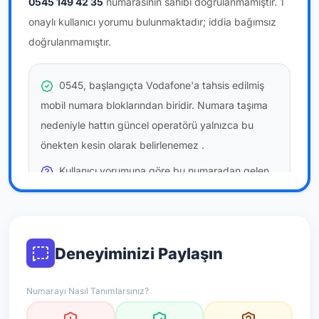
0545 149 42 35
numarasının sahibi doğrulanmamıştır.
1
onaylı kullanıcı yorumu bulunmaktadır; iddia bağımsız
doğrulanmamıştır.
0545, başlangıçta Vodafone'a tahsis edilmiş
mobil numara bloklarından biridir. Numara taşıma
nedeniyle hattın güncel operatörü yalnızca bu
önekten kesin olarak belirlenemez
.
Kullanıcı yorumuna göre bu numaradan gelen
çağrılara
temkinli yaklaşmanız
önerilir; bu bir site
hükmü değildir.
Bu bilgiler onaylı kullanıcı bildirimlerine dayanır;
Deneyiminizi Paylaşın
resmi doğrulama niteliği taşımaz.
Numarayı Nasıl Tanımlarsınız?
*Not: Değerlendirmeler onaylı kullanıcı yorumlarına göre
güncellenir.