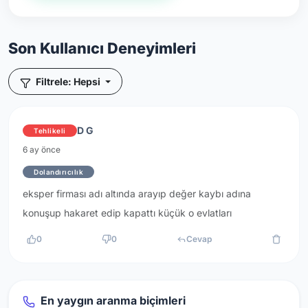
Son Kullanıcı Deneyimleri
Filtrele: Hepsi
D G
Tehlikeli
6 ay önce
Dolandırıcılık
eksper firması adı altında arayıp değer kaybı adına
konuşup hakaret edip kapattı küçük o evlatları
0
0
Cevap
En yaygın aranma biçimleri