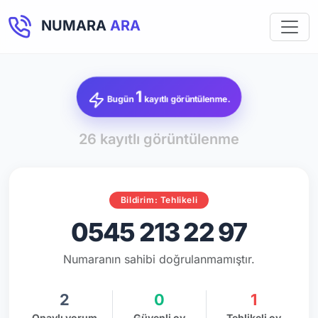
NUMARA
ARA
1
Bugün
kayıtlı görüntülenme.
26 kayıtlı görüntülenme
Bildirim: Tehlikeli
0545 213 22 97
Numaranın sahibi doğrulanmamıştır.
2
0
1
Onaylı yorum
Güvenli oy
Tehlikeli oy