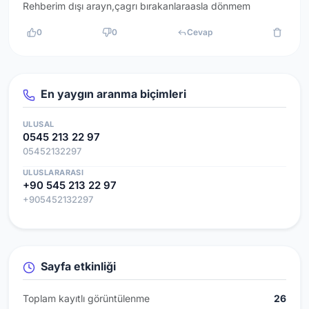
Rehberim dışı arayn,çagrı bırakanlaraasla dönmem
0
0
Cevap
En yaygın aranma biçimleri
ULUSAL
0545 213 22 97
05452132297
ULUSLARARASI
+90 545 213 22 97
+905452132297
Sayfa etkinliği
Toplam kayıtlı görüntülenme
26