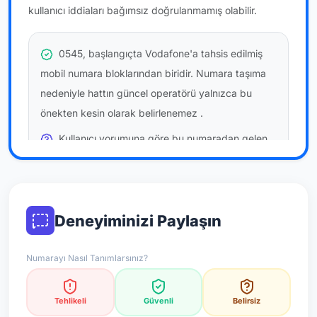
kullanıcı iddiaları bağımsız doğrulanmamış olabilir.
0545, başlangıçta Vodafone'a tahsis edilmiş
mobil numara bloklarından biridir. Numara taşıma
nedeniyle hattın güncel operatörü yalnızca bu
önekten kesin olarak belirlenemez
.
Kullanıcı yorumuna göre bu numaradan gelen
çağrılara
temkinli yaklaşmanız
önerilir; bu bir site
hükmü değildir.
Bu bilgiler onaylı kullanıcı bildirimlerine dayanır;
Deneyiminizi Paylaşın
resmi doğrulama niteliği taşımaz.
Numarayı Nasıl Tanımlarsınız?
*Not: Değerlendirmeler onaylı kullanıcı yorumlarına göre
güncellenir.
Tehlikeli
Güvenli
Belirsiz