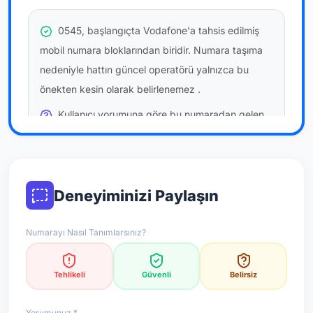
0545, başlangıçta Vodafone'a tahsis edilmiş
mobil numara bloklarından biridir. Numara taşıma
nedeniyle hattın güncel operatörü yalnızca bu
önekten kesin olarak belirlenemez
.
Kullanıcı yorumuna göre bu numaradan gelen
çağrılara
temkinli yaklaşmanız
önerilir; bu bir site
hükmü değildir.
Bu bilgiler onaylı kullanıcı bildirimlerine dayanır;
Deneyiminizi Paylaşın
resmi doğrulama niteliği taşımaz.
Numarayı Nasıl Tanımlarsınız?
*Not: Değerlendirmeler onaylı kullanıcı yorumlarına göre
güncellenir.
Tehlikeli
Güvenli
Belirsiz
Yorumunuz *