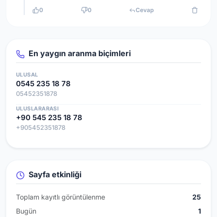
0
0
Cevap
En yaygın aranma biçimleri
ULUSAL
0545 235 18 78
05452351878
ULUSLARARASI
+90 545 235 18 78
+905452351878
Sayfa etkinliği
Toplam kayıtlı görüntülenme
25
Bugün
1