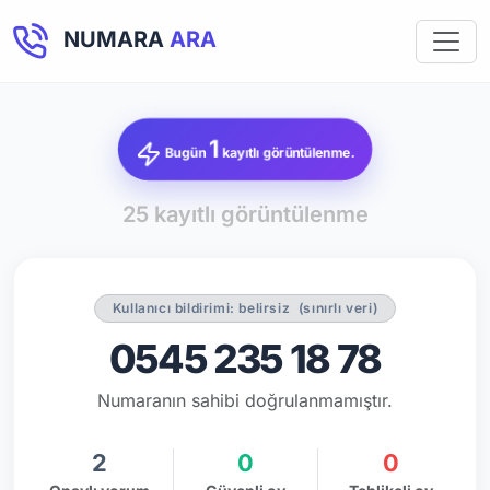
NUMARA
ARA
1
Bugün
kayıtlı görüntülenme.
25 kayıtlı görüntülenme
Kullanıcı bildirimi: belirsiz
(sınırlı veri)
0545 235 18 78
Numaranın sahibi doğrulanmamıştır.
2
0
0