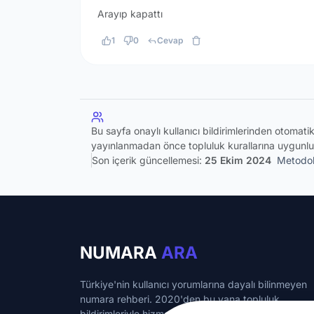
Arayıp kapattı
1
0
Cevap
Bu sayfa onaylı kullanıcı bildirimlerinden otomat
yayınlanmadan önce topluluk kurallarına uygunlu
Son içerik güncellemesi:
25 Ekim 2024
Metodol
NUMARA
ARA
Türkiye'nin kullanıcı yorumlarına dayalı bilinmeyen
numara rehberi. 2020'den bu yana topluluk
bildirimleriyle hizmet veriyoruz.