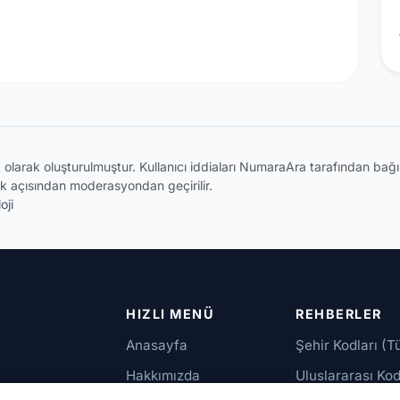
ik olarak oluşturulmuştur. Kullanıcı iddiaları NumaraAra tarafından ba
k açısından moderasyondan geçirilir.
oji
HIZLI MENÜ
REHBERLER
Anasayfa
Şehir Kodları (T
Hakkımızda
Uluslararası Kod