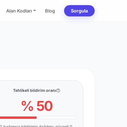
Alan Kodları
Blog
Sorgula
Tehlikeli bildirim oranı
% 50
2 bağımsız bildirimin dağılımı: güvenli 0,