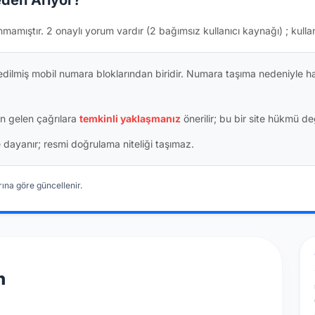
den Arıyor?
nmamıştır.
2 onaylı yorum vardır
(2 bağımsız kullanıcı kaynağı)
; kulla
dilmiş mobil numara bloklarından biridir. Numara taşıma nedeniyle h
n gelen çağrılara
temkinli yaklaşmanız
önerilir; bu bir site hükmü değ
ine dayanır; resmi doğrulama niteliği taşımaz.
ına göre güncellenir.
n