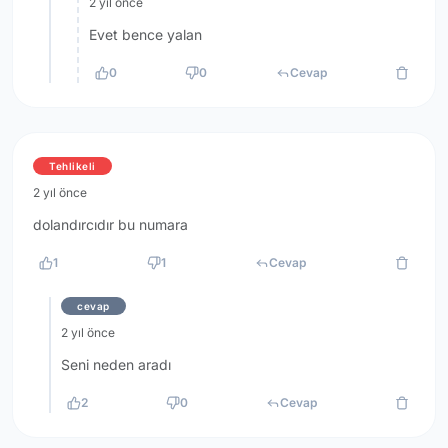
2 yıl önce
Evet bence yalan
0
0
Cevap
Tehlikeli
2 yıl önce
dolandırcıdır bu numara
1
1
Cevap
cevap
2 yıl önce
Seni neden aradı
2
0
Cevap