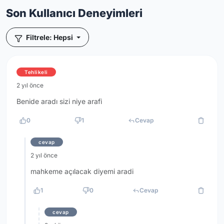
Son Kullanıcı Deneyimleri
Filtrele: Hepsi
Tehlikeli
2 yıl önce
Benide aradı sizi niye arafi
0
1
Cevap
cevap
2 yıl önce
mahkeme açılacak diyemi aradi
1
0
Cevap
cevap