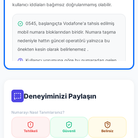
kullanıcı iddiaları bağımsız doğrulanmamış olabilir.
0545, başlangıçta Vodafone'a tahsis edilmiş
mobil numara bloklarından biridir. Numara taşıma
nedeniyle hattın güncel operatörü yalnızca bu
önekten kesin olarak belirlenemez
.
Kullanıcı yorumuna göre bu numaradan gelen
çağrılara
temkinli yaklaşmanız
önerilir; bu bir site
hükmü değildir.
Bu bilgiler onaylı kullanıcı bildirimlerine dayanır;
Deneyiminizi Paylaşın
resmi doğrulama niteliği taşımaz.
Numarayı Nasıl Tanımlarsınız?
*Not: Değerlendirmeler onaylı kullanıcı yorumlarına göre
güncellenir.
Tehlikeli
Güvenli
Belirsiz