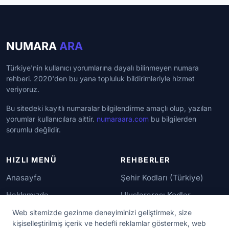
NUMARA
ARA
Türkiye'nin kullanıcı yorumlarına dayalı bilinmeyen numara
rehberi. 2020'den bu yana topluluk bildirimleriyle hizmet
veriyoruz.
Bu sitedeki kayıtlı numaralar bilgilendirme amaçlı olup, yazılan
yorumlar kullanıcılara aittir.
numaraara.com
bu bilgilerden
sorumlu değildir.
HIZLI MENÜ
REHBERLER
Anasayfa
Şehir Kodları (Türkiye)
Hakkımızda
Uluslararası Kodlar
İletişim
Güvenilir Numaralar
Web sitemizde gezinme deneyiminizi geliştirmek, size
kişiselleştirilmiş içerik ve hedefli reklamlar göstermek, web