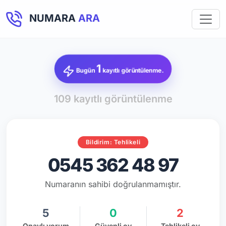
NUMARA
ARA
1
Bugün
kayıtlı görüntülenme.
109 kayıtlı görüntülenme
Bildirim: Tehlikeli
0545 362 48 97
Numaranın sahibi doğrulanmamıştır.
5
0
2
Onaylı yorum
Güvenli oy
Tehlikeli oy