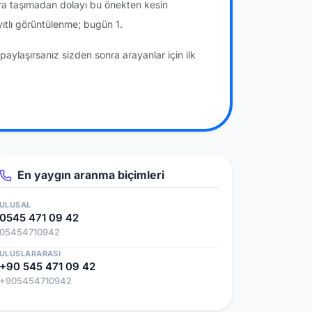
ra taşımadan dolayı bu önekten kesin
tlı görüntülenme; bugün 1.
paylaşırsanız sizden sonra arayanlar için ilk
En yaygın aranma biçimleri
ULUSAL
0545 471 09 42
05454710942
ULUSLARARASI
+90 545 471 09 42
+905454710942