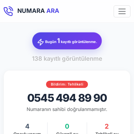
NUMARA
ARA
1
Bugün
kayıtlı görüntülenme.
138 kayıtlı görüntülenme
Bildirim: Tehlikeli
0545 494 89 90
Numaranın sahibi doğrulanmamıştır.
4
0
2
Onaylı yorum
Güvenli oy
Tehlikeli oy