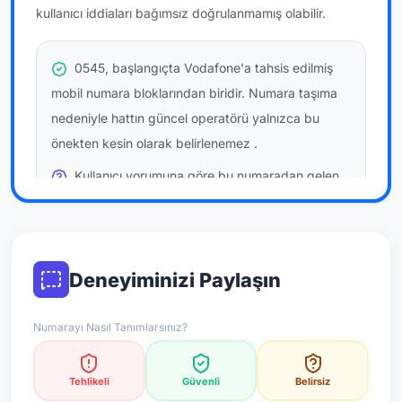
kullanıcı iddiaları bağımsız doğrulanmamış olabilir.
0545, başlangıçta Vodafone'a tahsis edilmiş
mobil numara bloklarından biridir. Numara taşıma
nedeniyle hattın güncel operatörü yalnızca bu
önekten kesin olarak belirlenemez
.
Kullanıcı yorumuna göre bu numaradan gelen
çağrılara
temkinli yaklaşmanız
önerilir; bu bir site
hükmü değildir.
Bu bilgiler onaylı kullanıcı bildirimlerine dayanır;
Deneyiminizi Paylaşın
resmi doğrulama niteliği taşımaz.
Numarayı Nasıl Tanımlarsınız?
*Not: Değerlendirmeler onaylı kullanıcı yorumlarına göre
güncellenir.
Tehlikeli
Güvenli
Belirsiz