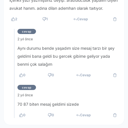
içerikli yazı yazmışsınız deyip. arabuluculuk yapalım diyen
avukat hanım. adına dilan ademhan olarak taıtıyor.
2
1
Cevap
cevap
2 yıl önce
Aynı durumu bende yaşadım size mesaj tarzı bir şey
geldimi bana geldi bu gercek gibime geliyor yada
benmi çok salağım
0
0
Cevap
cevap
2 yıl önce
70 87 biten mesaj geldimi sizede
0
0
Cevap