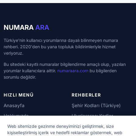
NUMARA
ARA
Türkiye'nin kullanıcı yorumlarına dayalı bilinmeyen numara
rehberi. 2020'den bu yana topluluk bildirimleriyle hizmet
veriyoruz.
Bu sitedeki kayıtlı numaralar bilgilendirme amaçlı olup, yazılan
yorumlar kullanıcılara aittir.
numaraara.com
bu bilgilerden
sorumlu değildir.
HIZLI MENÜ
REHBERLER
Anasayfa
Şehir Kodları (Türkiye)
Hakkımızda
Uluslararası Kodlar
İletişim
Güvenilir Numaralar
Web sitemizde gezinme deneyiminizi geliştirmek, size
kişiselleştirilmiş içerik ve hedefli reklamlar göstermek, web