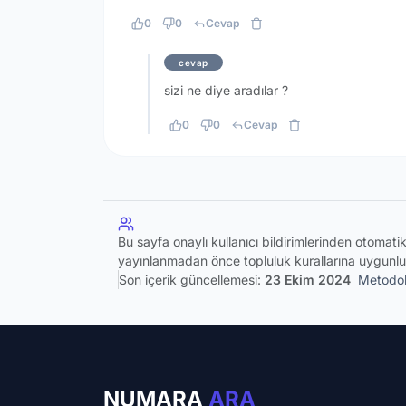
0
0
Cevap
cevap
sizi ne diye aradılar ?
0
0
Cevap
Bu sayfa onaylı kullanıcı bildirimlerinden otomat
yayınlanmadan önce topluluk kurallarına uygunlu
Son içerik güncellemesi:
23 Ekim 2024
Metodol
NUMARA
ARA