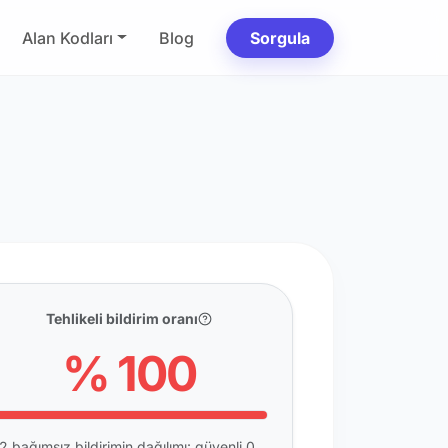
Alan Kodları
Blog
Sorgula
Tehlikeli bildirim oranı
% 100
2 bağımsız bildirimin dağılımı: güvenli 0,