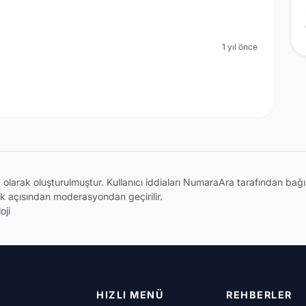
1 yıl önce
ik olarak oluşturulmuştur. Kullanıcı iddiaları NumaraAra tarafından ba
k açısından moderasyondan geçirilir.
oji
HIZLI MENÜ
REHBERLER