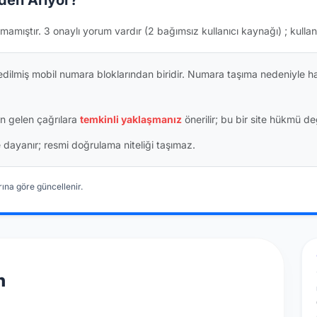
den Arıyor?
mamıştır.
3 onaylı yorum vardır
(2 bağımsız kullanıcı kaynağı)
; kullan
dilmiş mobil numara bloklarından biridir. Numara taşıma nedeniyle h
n gelen çağrılara
temkinli yaklaşmanız
önerilir; bu bir site hükmü değ
ine dayanır; resmi doğrulama niteliği taşımaz.
ına göre güncellenir.
n