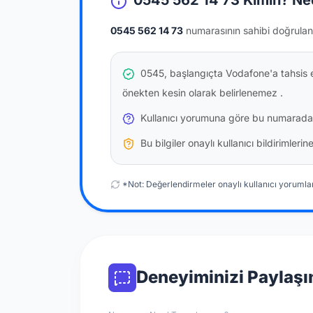
0545 562 14 73 Kimin? Ne
0545 562 14 73
numarasının sahibi doğrulan
0545, başlangıçta Vodafone'a tahsis e
önekten kesin olarak belirlenemez
.
Kullanıcı yorumuna göre bu numarada
Bu bilgiler onaylı kullanıcı bildirimler
*Not: Değerlendirmeler onaylı kullanıcı yorumlar
Deneyiminizi Paylaşı