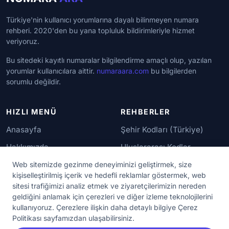
Türkiye'nin kullanıcı yorumlarına dayalı bilinmeyen numara
rehberi. 2020'den bu yana topluluk bildirimleriyle hizmet
veriyoruz.
Bu sitedeki kayıtlı numaralar bilgilendirme amaçlı olup, yazılan
yorumlar kullanıcılara aittir.
numaraara.com
bu bilgilerden
sorumlu değildir.
HIZLI MENÜ
REHBERLER
Anasayfa
Şehir Kodları (Türkiye)
Hakkımızda
Uluslararası Kodlar
İletişim
Güvenilir Numaralar
Web sitemizde gezinme deneyiminizi geliştirmek, size
kişiselleştirilmiş içerik ve hedefli reklamlar göstermek, web
sitesi trafiğimizi analiz etmek ve ziyaretçilerimizin nereden
YASAL KORUMA
geldiğini anlamak için çerezleri ve diğer izleme teknolojilerini
kullanıyoruz. Çerezlere ilişkin daha detaylı bilgiye Çerez
Kullanım Koşulları
Politikası sayfamızdan ulaşabilirsiniz.
Gizlilik Sözleşmesi