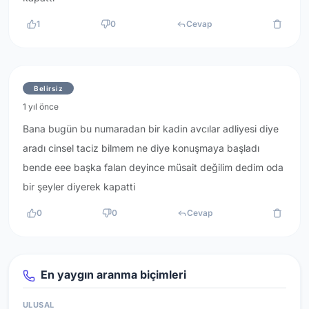
1
0
Cevap
Belirsiz
1 yıl önce
Bana bugün bu numaradan bir kadin avcılar adliyesi diye
aradı cinsel taciz bilmem ne diye konuşmaya başladı
bende eee başka falan deyince müsait değilim dedim oda
bir şeyler diyerek kapatti
0
0
Cevap
En yaygın aranma biçimleri
ULUSAL