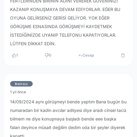
FERTLERİNDEN BİRİNİN ADINI VEREREK GÜVENİNİZİ
KAZANIP KONUŞMAYA DEVAM EDİYORLAR. EĞER BU
OYUNA GELİRSENİZ GERİSİ GELİYOR. YOK EĞER
GÖRÜŞME ESNASINDA GÖRÜŞMEYİ KAYDETMEK
İSTEDİĞİNİZDE UYANIP TELEFONU KAPATIYORLAR.
LÜTFEN DİKKAT EDİN.
1
0
Cevap
Belirsiz
1 yıl önce
14/09/2024 aynı görüşmeyi bende yaptım Bana bugün bu
numaradan bir kadin avcılar adliyesi diye aradı cinsel taciz
bilmem ne diye konuşmaya başladı bende eee başka
falan deyince müsait değilim dedim oda bir şeyler diyerek
kapatti