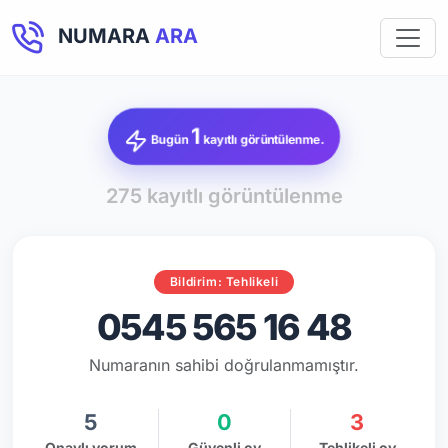
NUMARA
ARA
1
Bugün
kayıtlı görüntülenme.
275 kayıtlı görüntülenme
Bildirim: Tehlikeli
0545 565 16 48
Numaranın sahibi doğrulanmamıştır.
5
0
3
Onaylı yorum
Güvenli oy
Tehlikeli oy