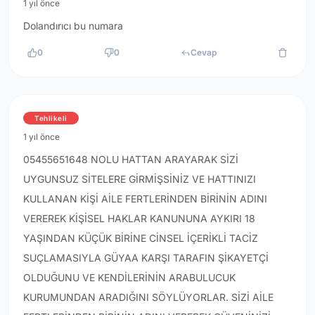
1 yıl önce
Dolandırıcı bu numara
0
0
Cevap
Tehlikeli
1 yıl önce
05455651648 NOLU HATTAN ARAYARAK SİZİ
UYGUNSUZ SİTELERE GİRMİŞSİNİZ VE HATTINIZI
KULLANAN KİŞİ AİLE FERTLERİNDEN BİRİNİN ADINI
VEREREK KİŞİSEL HAKLAR KANUNUNA AYKIRI 18
YAŞINDAN KÜÇÜK BİRİNE CİNSEL İÇERİKLİ TACİZ
SUÇLAMASIYLA GÜYAA KARŞI TARAFIN ŞİKAYETÇİ
OLDUĞUNU VE KENDİLERİNİN ARABULUCUK
KURUMUNDAN ARADIĞINI SÖYLÜYORLAR. SİZİ AİLE