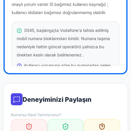
onaylı yorum vardır
(5 bağımsız kullanıcı kaynağı)
;
kullanıcı iddiaları bağımsız doğrulanmamış olabilir.
0545, başlangıçta Vodafone'a tahsis edilmiş
mobil numara bloklarından biridir. Numara taşıma
nedeniyle hattın güncel operatörü yalnızca bu
önekten kesin olarak belirlenemez
.
Kullanıcı yorumuna göre bu numaradan gelen
çağrılara
temkinli yaklaşmanız
önerilir; bu bir site
hükmü değildir.
Bu bilgiler onaylı kullanıcı bildirimlerine dayanır;
Deneyiminizi Paylaşın
resmi doğrulama niteliği taşımaz.
Numarayı Nasıl Tanımlarsınız?
*Not: Değerlendirmeler onaylı kullanıcı yorumlarına göre
güncellenir.