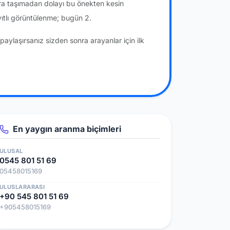
ra taşımadan dolayı bu önekten kesin
ıtlı görüntülenme; bugün 2.
paylaşırsanız sizden sonra arayanlar için ilk
En yaygın aranma biçimleri
ULUSAL
0545 801 51 69
05458015169
ULUSLARARASI
+90 545 801 51 69
+905458015169