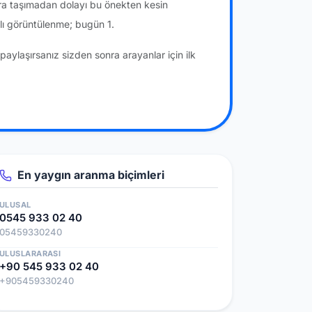
ra taşımadan dolayı bu önekten kesin
lı görüntülenme; bugün 1.
paylaşırsanız sizden sonra arayanlar için ilk
En yaygın aranma biçimleri
ULUSAL
0545 933 02 40
05459330240
ULUSLARARASI
+90 545 933 02 40
+905459330240