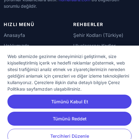
sorumlu değildir.
HIZLI MENÜ
REHBERLER
Anasayfa
Şehir Kodları (Türkiye)
Hakkımızda
Uluslararası Kodlar
İletişim
Güvenilir Numaralar
Web sitemizde gezinme deneyiminizi geliştirmek, size
kişiselleştirilmiş içerik ve hedefli reklamlar göstermek, web
sitesi trafiğimizi analiz etmek ve ziyaretçilerimizin nereden
YASAL KORUMA
geldiğini anlamak için çerezleri ve diğer izleme teknolojilerini
kullanıyoruz. Çerezlere ilişkin daha detaylı bilgiye Çerez
Kullanım Koşulları
Politikası sayfamızdan ulaşabilirsiniz.
Gizlilik Sözleşmesi
Tümünü Kabul Et
KVKK Aydınlatma Metni
Çerez Ayarları
Tümünü Reddet
YORUM
PAYLAŞ
Tercihleri Düzenle