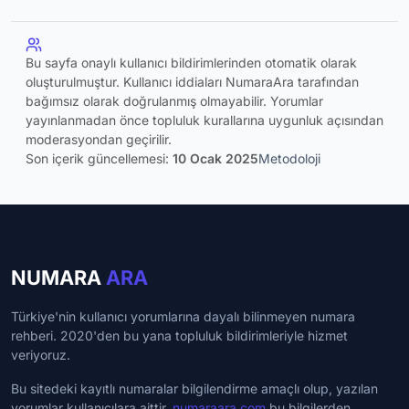
Bu sayfa onaylı kullanıcı bildirimlerinden otomatik olarak
oluşturulmuştur. Kullanıcı iddiaları NumaraAra tarafından
bağımsız olarak doğrulanmış olmayabilir. Yorumlar
yayınlanmadan önce topluluk kurallarına uygunluk açısından
moderasyondan geçirilir.
Son içerik güncellemesi:
10 Ocak 2025
Metodoloji
NUMARA
ARA
Türkiye'nin kullanıcı yorumlarına dayalı bilinmeyen numara
rehberi. 2020'den bu yana topluluk bildirimleriyle hizmet
veriyoruz.
Bu sitedeki kayıtlı numaralar bilgilendirme amaçlı olup, yazılan
yorumlar kullanıcılara aittir.
numaraara.com
bu bilgilerden