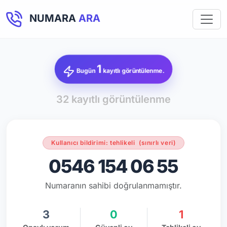
NUMARA
ARA
1
Bugün
kayıtlı görüntülenme.
32 kayıtlı görüntülenme
Kullanıcı bildirimi: tehlikeli
(sınırlı veri)
0546 154 06 55
Numaranın sahibi doğrulanmamıştır.
3
0
1