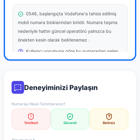
0546, başlangıçta Vodafone'a tahsis edilmiş
mobil numara bloklarından biridir. Numara taşıma
nedeniyle hattın güncel operatörü yalnızca bu
önekten kesin olarak belirlenemez
.
Kullanıcı yorumuna göre bu numaradan gelen
çağrılara
temkinli yaklaşmanız
önerilir; bu bir site
hükmü değildir.
Bu bilgiler onaylı kullanıcı bildirimlerine dayanır;
Deneyiminizi Paylaşın
resmi doğrulama niteliği taşımaz.
Numarayı Nasıl Tanımlarsınız?
*Not: Değerlendirmeler onaylı kullanıcı yorumlarına göre
güncellenir.
Tehlikeli
Güvenli
Belirsiz
Yorumunuz *