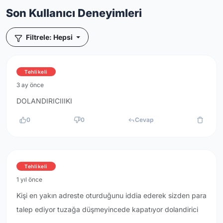
Son Kullanıcı Deneyimleri
Filtrele: Hepsi
Tehlikeli
3 ay önce
DOLANDIRICIIIKI
0
0
Cevap
Tehlikeli
1 yıl önce
Kişi en yakın adreste oturduğunu iddia ederek sizden para
talep ediyor tuzağa düşmeyincede kapatıyor dolandirici