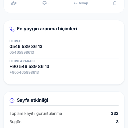
0
0
Cevap
En yaygın aranma biçimleri
ULUSAL
0546 589 86 13
05465898613
ULUSLARARASI
+90 546 589 86 13
+905465898613
Sayfa etkinliği
Toplam kayıtlı görüntülenme
332
Bugün
3