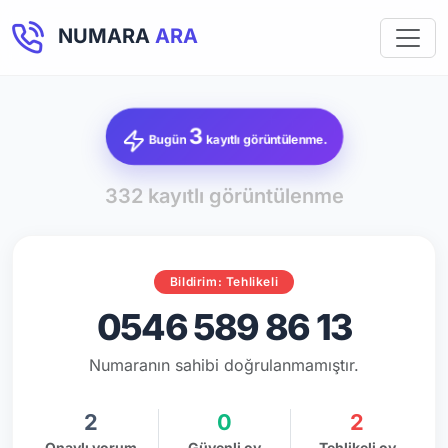
NUMARA
ARA
3
Bugün
kayıtlı görüntülenme.
332 kayıtlı görüntülenme
Bildirim: Tehlikeli
0546 589 86 13
Numaranın sahibi doğrulanmamıştır.
2
0
2
Onaylı yorum
Güvenli oy
Tehlikeli oy