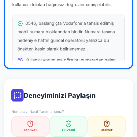
kullanıcı iddiaları bağımsız doğrulanmamış olabilir.
0546, başlangıçta Vodafone'a tahsis edilmiş
mobil numara bloklarından biridir. Numara taşıma
nedeniyle hattın güncel operatörü yalnızca bu
önekten kesin olarak belirlenemez
.
Kullanıcı yorumuna göre bu numaradan gelen
çağrılara
temkinli yaklaşmanız
önerilir; bu bir site
hükmü değildir.
Bu bilgiler onaylı kullanıcı bildirimlerine dayanır;
Deneyiminizi Paylaşın
resmi doğrulama niteliği taşımaz.
Numarayı Nasıl Tanımlarsınız?
*Not: Değerlendirmeler onaylı kullanıcı yorumlarına göre
güncellenir.
Tehlikeli
Güvenli
Belirsiz