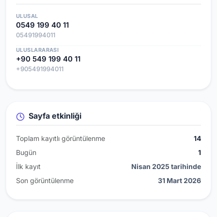
ULUSAL
0549 199 40 11
05491994011
ULUSLARARASI
+90 549 199 40 11
+905491994011
Sayfa etkinliği
Toplam kayıtlı görüntülenme
14
Bugün
1
İlk kayıt
Nisan 2025 tarihinde
Son görüntülenme
31 Mart 2026