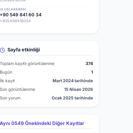
05498416034
ULUSLARARASI
+90 549 841 60 34
+905498416034
Sayfa etkinliği
Toplam kayıtlı görüntülenme
374
Bugün
1
İlk kayıt
Mart 2024 tarihinde
Son görüntülenme
15 Nisan 2026
Son yorum
Ocak 2025 tarihinde
Aynı 0549 Önekindeki Diğer Kayıtlar