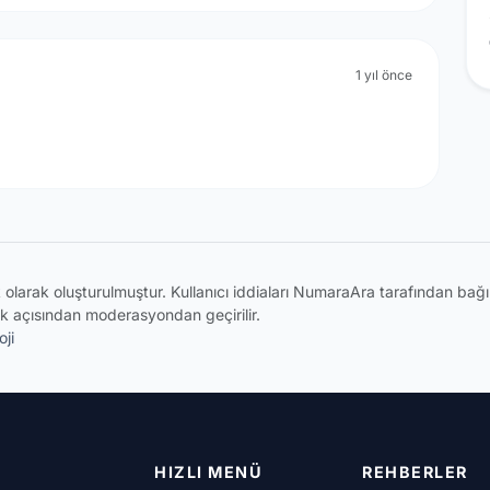
1 yıl önce
ik olarak oluşturulmuştur. Kullanıcı iddiaları NumaraAra tarafından ba
k açısından moderasyondan geçirilir.
ji
HIZLI MENÜ
REHBERLER