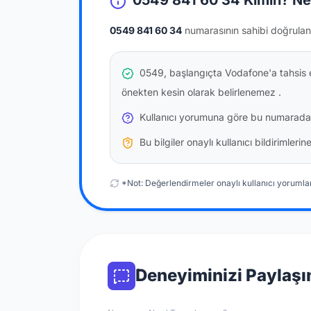
0549 841 60 34 Kimin? Ne
0549 841 60 34
numarasının sahibi doğrulan
0549, başlangıçta Vodafone'a tahsis e
önekten kesin olarak belirlenemez
.
Kullanıcı yorumuna göre bu numarada
Bu bilgiler onaylı kullanıcı bildirimler
*Not: Değerlendirmeler onaylı kullanıcı yorumlar
Deneyiminizi Paylaşı