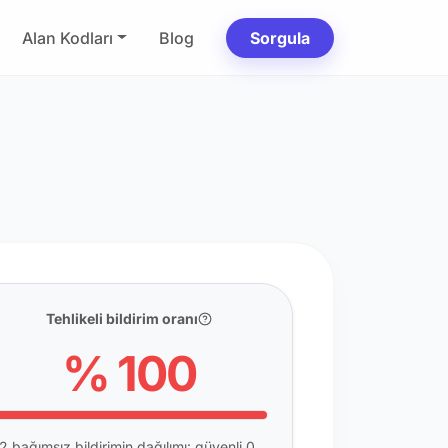
Alan Kodları
Blog
Sorgula
Tehlikeli bildirim oranı
% 100
2 bağımsız bildirimin dağılımı: güvenli 0,