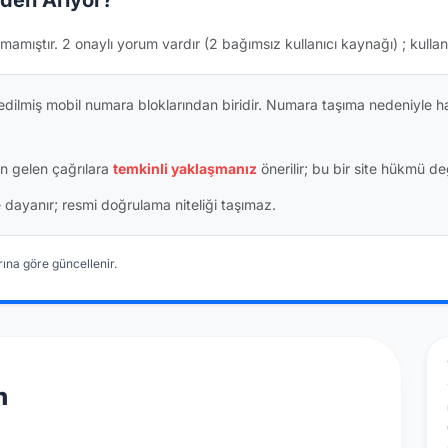
den Arıyor?
mamıştır.
2 onaylı yorum vardır
(2 bağımsız kullanıcı kaynağı)
; kullan
dilmiş mobil numara bloklarından biridir. Numara taşıma nedeniyle h
n gelen çağrılara
temkinli yaklaşmanız
önerilir; bu bir site hükmü değ
ine dayanır; resmi doğrulama niteliği taşımaz.
ına göre güncellenir.
n