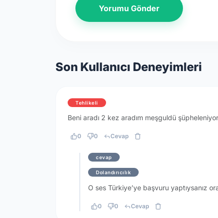
Yorumu Gönder
Son Kullanıcı Deneyimleri
Tehlikeli
Beni aradı 2 kez aradım meşguldü şüpheleniyo
0
0
Cevap
cevap
Dolandırıcılık
O ses Türkiye’ye başvuru yaptıysanız ora
0
0
Cevap