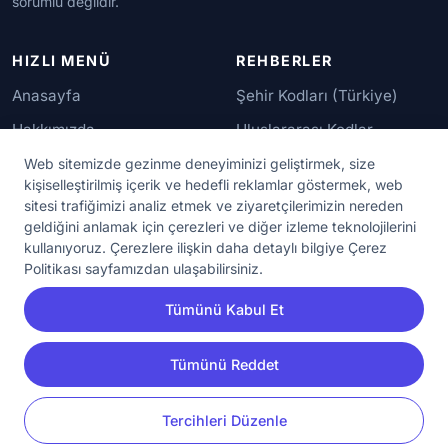
sorumlu değildir.
HIZLI MENÜ
REHBERLER
Anasayfa
Şehir Kodları (Türkiye)
Hakkımızda
Uluslararası Kodlar
İletişim
Güvenilir Numaralar
Web sitemizde gezinme deneyiminizi geliştirmek, size
kişiselleştirilmiş içerik ve hedefli reklamlar göstermek, web
sitesi trafiğimizi analiz etmek ve ziyaretçilerimizin nereden
YASAL KORUMA
geldiğini anlamak için çerezleri ve diğer izleme teknolojilerini
kullanıyoruz. Çerezlere ilişkin daha detaylı bilgiye Çerez
Kullanım Koşulları
Politikası sayfamızdan ulaşabilirsiniz.
Gizlilik Sözleşmesi
Tümünü Kabul Et
KVKK Aydınlatma Metni
Çerez Ayarları
Tümünü Reddet
YORUM
PAYLAŞ
Tercihleri Düzenle
© 2020 - 2026 NumaraAra.com | Tüm Hakları Saklıdır.