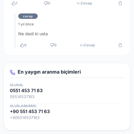
1
0
Cevap
cevap
1 yıl önce
Ne dedi ki usta
0
0
Cevap
En yaygın aranma biçimleri
ULUSAL
0551 453 71 63
05514537163
ULUSLARARASI
+90 551 453 71 63
+905514537163