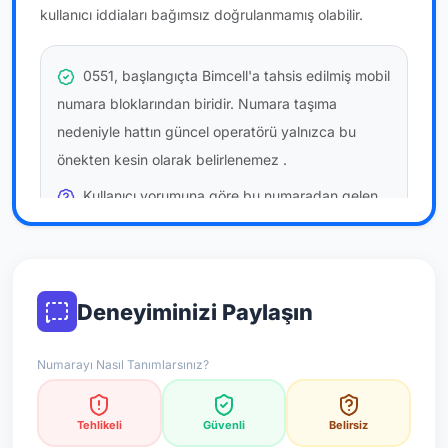
kullanıcı iddiaları bağımsız doğrulanmamış olabilir.
0551, başlangıçta Bimcell'a tahsis edilmiş mobil
numara bloklarından biridir. Numara taşıma
nedeniyle hattın güncel operatörü yalnızca bu
önekten kesin olarak belirlenemez
.
Kullanıcı yorumuna göre bu numaradan gelen
çağrılara
temkinli yaklaşmanız
önerilir; bu bir site
hükmü değildir.
Bu bilgiler onaylı kullanıcı bildirimlerine dayanır;
Deneyiminizi Paylaşın
resmi doğrulama niteliği taşımaz.
Numarayı Nasıl Tanımlarsınız?
*Not: Değerlendirmeler onaylı kullanıcı yorumlarına göre
güncellenir.
Tehlikeli
Güvenli
Belirsiz