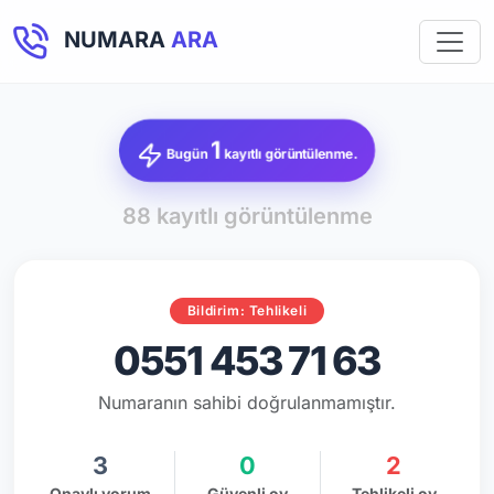
NUMARA
ARA
1
Bugün
kayıtlı görüntülenme.
88 kayıtlı görüntülenme
Bildirim: Tehlikeli
0551 453 71 63
Numaranın sahibi doğrulanmamıştır.
3
0
2
Onaylı yorum
Güvenli oy
Tehlikeli oy