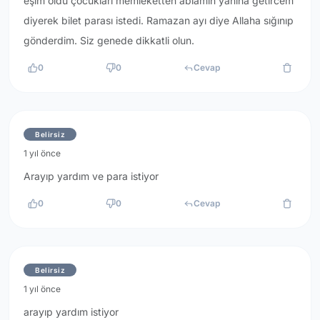
eşim öldü çocukları memleketten ablamın yanına getircem
diyerek bilet parası istedi. Ramazan ayı diye Allaha sığınıp
gönderdim. Siz genede dikkatli olun.
0
0
Cevap
Belirsiz
1 yıl önce
Arayıp yardım ve para istiyor
0
0
Cevap
Belirsiz
1 yıl önce
arayıp yardım istiyor