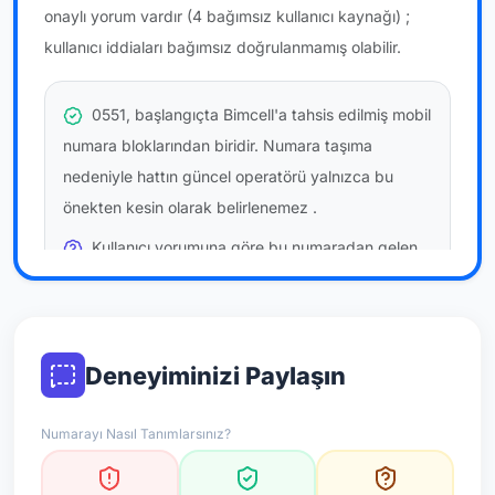
onaylı yorum vardır
(4 bağımsız kullanıcı kaynağı)
;
kullanıcı iddiaları bağımsız doğrulanmamış olabilir.
0551, başlangıçta Bimcell'a tahsis edilmiş mobil
numara bloklarından biridir. Numara taşıma
nedeniyle hattın güncel operatörü yalnızca bu
önekten kesin olarak belirlenemez
.
Kullanıcı yorumuna göre bu numaradan gelen
çağrılara
temkinli yaklaşmanız
önerilir; bu bir site
hükmü değildir.
Bu bilgiler onaylı kullanıcı bildirimlerine dayanır;
Deneyiminizi Paylaşın
resmi doğrulama niteliği taşımaz.
Numarayı Nasıl Tanımlarsınız?
*Not: Değerlendirmeler onaylı kullanıcı yorumlarına göre
güncellenir.