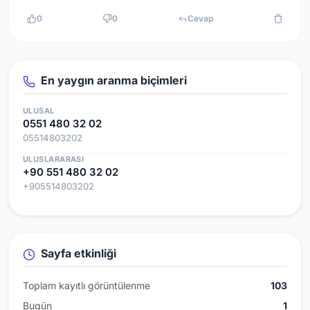
0
0
Cevap
En yaygın aranma biçimleri
ULUSAL
0551 480 32 02
05514803202
ULUSLARARASI
+90 551 480 32 02
+905514803202
Sayfa etkinliği
Toplam kayıtlı görüntülenme
103
Bugün
1