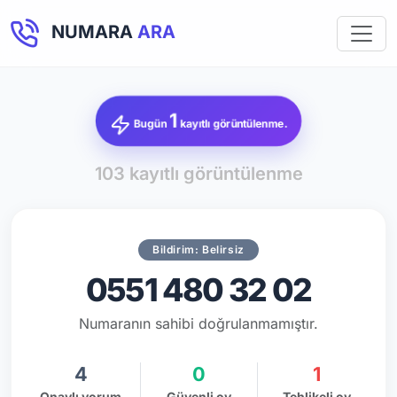
NUMARA
ARA
1
Bugün
kayıtlı görüntülenme.
103 kayıtlı görüntülenme
Bildirim: Belirsiz
0551 480 32 02
Numaranın sahibi doğrulanmamıştır.
4
0
1
Onaylı yorum
Güvenli oy
Tehlikeli oy