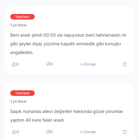
Tehlikeli
1 yıl önce
Beni aradı şimdi 00:00 da napıyosun beni hatırlamadın mı
gibi şeyler diyip yüzüme kapattı emmedik gibi konuştu
engelledim.
0
0
Cevap
Tehlikeli
1 yıl önce
Sapık numarası ailevi değerleri hakkında güzel yorumlar
yaptım 40 kere falan aradı
0
0
Cevap