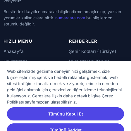
veriyoruz.
Bu sitedeki kayıtlı numaralar bilgilendirme amaçlı olup, yazılan
yorumlar kullanıcılara aittir.
numaraara.com
bu bilgilerden
sorumlu değildir.
HIZLI MENÜ
REHBERLER
Anasayfa
Şehir Kodları (Türkiye)
Hakkımızda
Uluslararası Kodlar
İletişim
Güvenilir Numaralar
Web sitemizde gezinme deneyiminizi geliştirmek, size
kişiselleştirilmiş içerik ve hedefli reklamlar göstermek, web
sitesi trafiğimizi analiz etmek ve ziyaretçilerimizin nereden
YASAL KORUMA
geldiğini anlamak için çerezleri ve diğer izleme teknolojilerini
kullanıyoruz. Çerezlere ilişkin daha detaylı bilgiye Çerez
Kullanım Koşulları
Politikası sayfamızdan ulaşabilirsiniz.
Gizlilik Sözleşmesi
Tümünü Kabul Et
KVKK Aydınlatma Metni
Çerez Ayarları
Tümünü Reddet