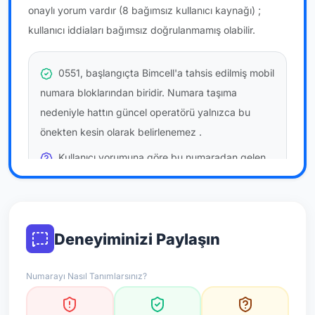
onaylı yorum vardır
(8 bağımsız kullanıcı kaynağı)
;
kullanıcı iddiaları bağımsız doğrulanmamış olabilir.
0551, başlangıçta Bimcell'a tahsis edilmiş mobil
numara bloklarından biridir. Numara taşıma
nedeniyle hattın güncel operatörü yalnızca bu
önekten kesin olarak belirlenemez
.
Kullanıcı yorumuna göre bu numaradan gelen
çağrılara
temkinli yaklaşmanız
önerilir; bu bir site
hükmü değildir.
Bu bilgiler onaylı kullanıcı bildirimlerine dayanır;
Deneyiminizi Paylaşın
resmi doğrulama niteliği taşımaz.
Numarayı Nasıl Tanımlarsınız?
*Not: Değerlendirmeler onaylı kullanıcı yorumlarına göre
güncellenir.