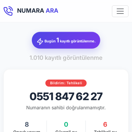
NUMARA
ARA
1
Bugün
kayıtlı görüntülenme.
1.010 kayıtlı görüntülenme
Bildirim: Tehlikeli
0551 847 62 27
Numaranın sahibi doğrulanmamıştır.
8
0
6
Onaylı yorum
Güvenli oy
Tehlikeli oy