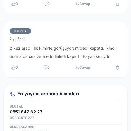
0
0
Cevap
Belirsiz
2 yıl önce
2 kez aradı. İlk kiminle görüşüyorum dedi kapattı. İkinci
arama da ses vermedi dinledi kapattı. Bayan sesiydi
0
0
Cevap
En yaygın aranma biçimleri
ULUSAL
0551 847 62 27
05518476227
ULUSLARARASI