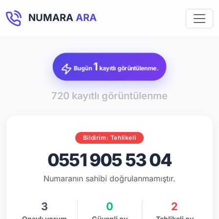
NUMARA
ARA
1
Bugün
kayıtlı görüntülenme.
720 kayıtlı görüntülenme
Bildirim: Tehlikeli
0551 905 53 04
Numaranın sahibi doğrulanmamıştır.
3
0
2
Onaylı yorum
Güvenli oy
Tehlikeli oy