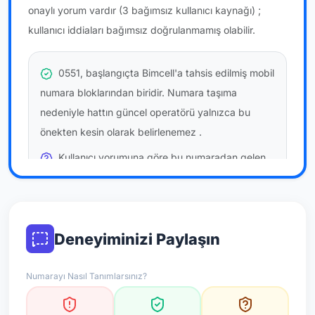
onaylı yorum vardır
(3 bağımsız kullanıcı kaynağı)
;
kullanıcı iddiaları bağımsız doğrulanmamış olabilir.
0551, başlangıçta Bimcell'a tahsis edilmiş mobil
numara bloklarından biridir. Numara taşıma
nedeniyle hattın güncel operatörü yalnızca bu
önekten kesin olarak belirlenemez
.
Kullanıcı yorumuna göre bu numaradan gelen
çağrılara
temkinli yaklaşmanız
önerilir; bu bir site
hükmü değildir.
Bu bilgiler onaylı kullanıcı bildirimlerine dayanır;
Deneyiminizi Paylaşın
resmi doğrulama niteliği taşımaz.
Numarayı Nasıl Tanımlarsınız?
*Not: Değerlendirmeler onaylı kullanıcı yorumlarına göre
güncellenir.