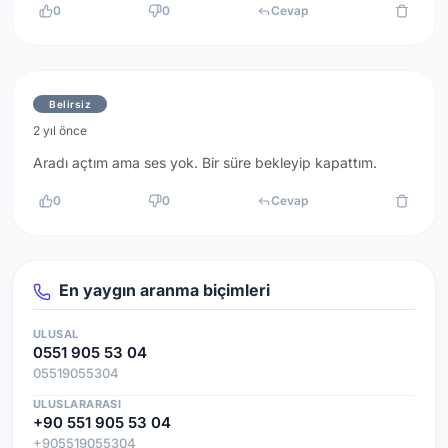
0
0
Cevap
Belirsiz
2 yıl önce
Aradı açtım ama ses yok. Bir süre bekleyip kapattım.
0
0
Cevap
En yaygın aranma biçimleri
ULUSAL
0551 905 53 04
05519055304
ULUSLARARASI
+90 551 905 53 04
+905519055304