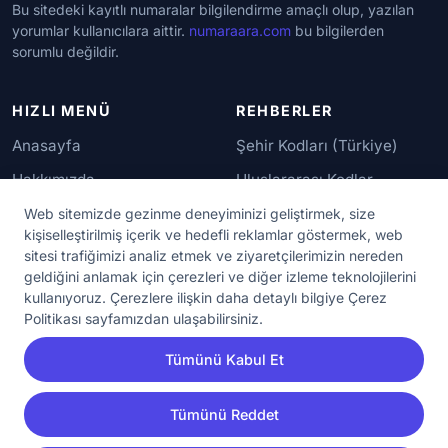
Bu sitedeki kayıtlı numaralar bilgilendirme amaçlı olup, yazılan
yorumlar kullanıcılara aittir.
numaraara.com
bu bilgilerden
sorumlu değildir.
HIZLI MENÜ
REHBERLER
Anasayfa
Şehir Kodları (Türkiye)
Hakkımızda
Uluslararası Kodlar
İletişim
Güvenilir Numaralar
Web sitemizde gezinme deneyiminizi geliştirmek, size
kişiselleştirilmiş içerik ve hedefli reklamlar göstermek, web
sitesi trafiğimizi analiz etmek ve ziyaretçilerimizin nereden
YASAL KORUMA
geldiğini anlamak için çerezleri ve diğer izleme teknolojilerini
kullanıyoruz. Çerezlere ilişkin daha detaylı bilgiye Çerez
Kullanım Koşulları
Politikası sayfamızdan ulaşabilirsiniz.
Gizlilik Sözleşmesi
Tümünü Kabul Et
KVKK Aydınlatma Metni
Çerez Ayarları
Tümünü Reddet