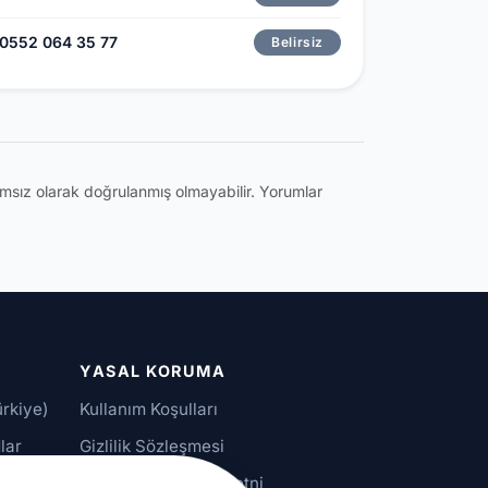
0552 064 35 77
Belirsiz
ğımsız olarak doğrulanmış olmayabilir. Yorumlar
YASAL KORUMA
ürkiye)
Kullanım Koşulları
lar
Gizlilik Sözleşmesi
alar
KVKK Aydınlatma Metni