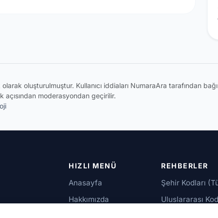
ik olarak oluşturulmuştur. Kullanıcı iddiaları NumaraAra tarafından ba
k açısından moderasyondan geçirilir.
ji
HIZLI MENÜ
REHBERLER
Anasayfa
Şehir Kodları (T
Hakkımızda
Uluslararası Kod
İletişim
Güvenilir Numar