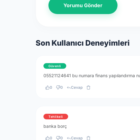
Yorumu Gönder
Son Kullanıcı Deneyimleri
Güvenli
05521124641 bu numara finans yapılandırma numa
0
0
Cevap
Tehlikeli
banka borç
0
0
Cevap