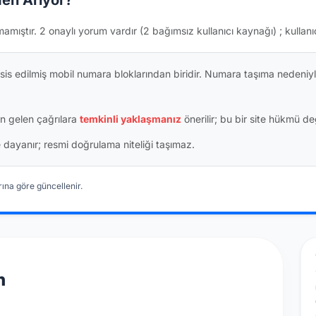
en Arıyor?
mamıştır.
2 onaylı yorum vardır
(2 bağımsız kullanıcı kaynağı)
; kullanı
is edilmiş mobil numara bloklarından biridir. Numara taşıma nedeniyl
n gelen çağrılara
temkinli yaklaşmanız
önerilir; bu bir site hükmü değ
ine dayanır; resmi doğrulama niteliği taşımaz.
ına göre güncellenir.
n