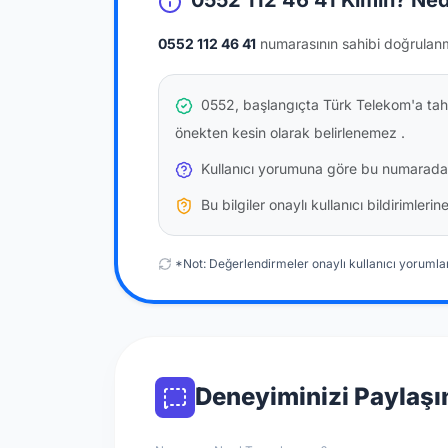
0552 112 46 41 Kimin? Ned
0552 112 46 41
numarasının sahibi doğrulan
0552, başlangıçta Türk Telekom'a tahs
önekten kesin olarak belirlenemez
.
Kullanıcı yorumuna göre bu numarada
Bu bilgiler onaylı kullanıcı bildirimler
*Not: Değerlendirmeler onaylı kullanıcı yorumlar
Deneyiminizi Paylaşı