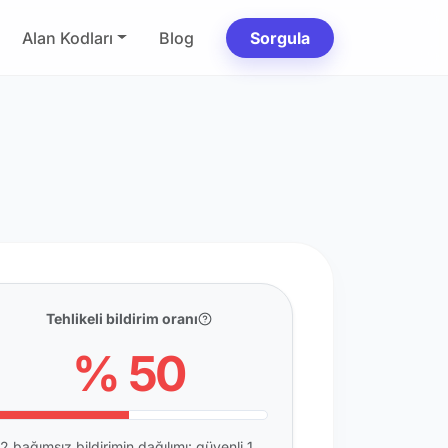
Alan Kodları
Blog
Sorgula
Tehlikeli bildirim oranı
% 50
2 bağımsız bildirimin dağılımı: güvenli 1,