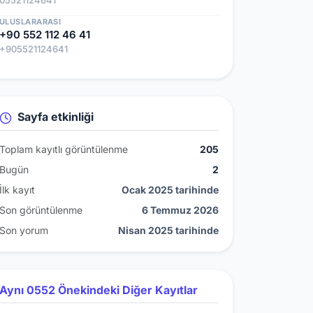
05521124641
ULUSLARARASI
+90 552 112 46 41
+905521124641
Sayfa etkinliği
Toplam kayıtlı görüntülenme
205
Bugün
2
İlk kayıt
Ocak 2025 tarihinde
Son görüntülenme
6 Temmuz 2026
Son yorum
Nisan 2025 tarihinde
Aynı 0552 Önekindeki Diğer Kayıtlar