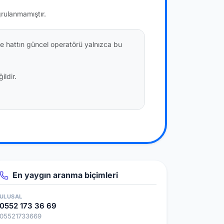
ğrulanmamıştır.
e hattın güncel operatörü yalnızca bu
ildir.
En yaygın aranma biçimleri
ULUSAL
0552 173 36 69
05521733669