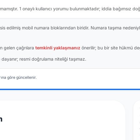
mamıştır.
1 onaylı kullanıcı yorumu bulunmaktadır; iddia bağımsız do
is edilmiş mobil numara bloklarından biridir. Numara taşıma nedeniyl
n gelen çağrılara
temkinli yaklaşmanız
önerilir; bu bir site hükmü değ
ine dayanır; resmi doğrulama niteliği taşımaz.
ına göre güncellenir.
n