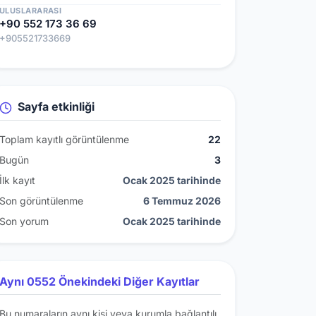
ULUSLARARASI
+90 552 173 36 69
+905521733669
Sayfa etkinliği
Toplam kayıtlı görüntülenme
22
Bugün
3
İlk kayıt
Ocak 2025 tarihinde
Son görüntülenme
6 Temmuz 2026
Son yorum
Ocak 2025 tarihinde
Aynı 0552 Önekindeki Diğer Kayıtlar
Bu numaraların aynı kişi veya kurumla bağlantılı