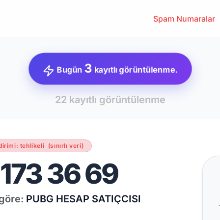
Spam Numaralar
3
Bugün
kayıtlı görüntülenme.
22 kayıtlı görüntülenme
dirimi: tehlikeli
(sınırlı veri)
173 36 69
 göre:
PUBG HESAP SATIÇCISI