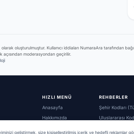
ik olarak oluşturulmuştur. Kullanıcı iddiaları NumaraAra tarafından ba
k açısından moderasyondan geçirilir.
oji
HIZLI MENÜ
REHBERLER
Anasayfa
Şehir Kodları (T
Hakkımızda
Uluslararası Kod
İletişim
Güvenilir Numar
izi geliştirmek, size kişiselleştirilmiş içerik ve hedefli reklamlar gö