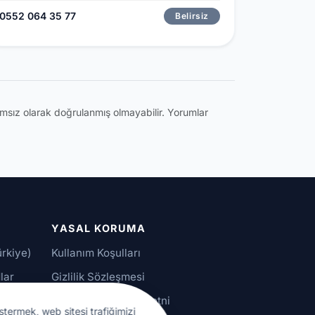
0552 064 35 77
Belirsiz
ğımsız olarak doğrulanmış olmayabilir. Yorumlar
YASAL KORUMA
ürkiye)
Kullanım Koşulları
lar
Gizlilik Sözleşmesi
alar
KVKK Aydınlatma Metni
stermek, web sitesi trafiğimizi