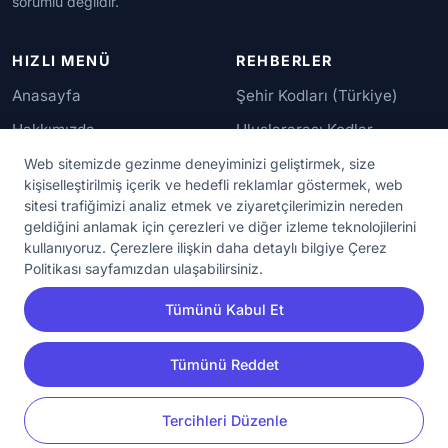
sorumlu değildir.
HIZLI MENÜ
REHBERLER
Anasayfa
Şehir Kodları (Türkiye)
Hakkımızda
Uluslararası Kodlar
İletişim
Güvenilir Numaralar
Web sitemizde gezinme deneyiminizi geliştirmek, size
kişiselleştirilmiş içerik ve hedefli reklamlar göstermek, web
sitesi trafiğimizi analiz etmek ve ziyaretçilerimizin nereden
YASAL KORUMA
geldiğini anlamak için çerezleri ve diğer izleme teknolojilerini
kullanıyoruz. Çerezlere ilişkin daha detaylı bilgiye Çerez
Kullanım Koşulları
Politikası sayfamızdan ulaşabilirsiniz.
Gizlilik Sözleşmesi
Tümünü Kabul Et
KVKK Aydınlatma Metni
Çerez Ayarları
Tümünü Reddet
YORUM
PAYLAŞ
Tercihleri Düzenle
© 2020 - 2026 NumaraAra.com | Tüm Hakları Saklıdır.