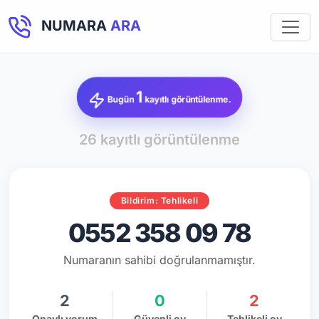
NUMARA
ARA
1
Bugün
kayıtlı görüntülenme.
26 kayıtlı görüntülenme
Bildirim: Tehlikeli
0552 358 09 78
Numaranın sahibi doğrulanmamıştır.
2
0
2
Onaylı yorum
Güvenli oy
Tehlikeli oy