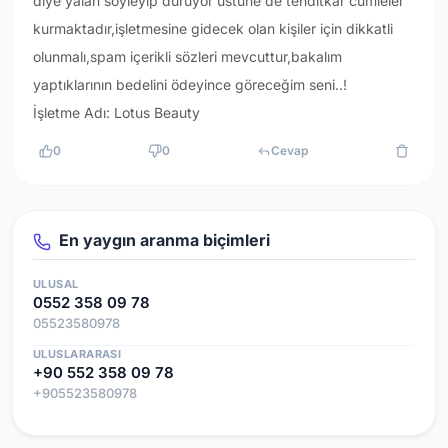
diye yalan söyleyip duruyor üstüne de tehditkâr cümleler
kurmaktadır,işletmesine gidecek olan kişiler için dikkatli
olunmalı,spam içerikli sözleri mevcuttur,bakalım
yaptıklarının bedelini ödeyince göreceğim seni..!
İşletme Adı: Lotus Beauty
0
0
Cevap
En yaygın aranma biçimleri
ULUSAL
0552 358 09 78
05523580978
ULUSLARARASI
+90 552 358 09 78
+905523580978