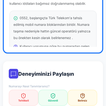
kullanıcı iddiaları bağımsız doğrulanmamış olabilir.
0552, başlangıçta Türk Telekom'a tahsis
edilmiş mobil numara bloklarından biridir. Numara
taşıma nedeniyle hattın güncel operatörü yalnızca
bu önekten kesin olarak belirlenemez
.
Kullanıcı yorumuna göre bu numaradan gelen
çağrılara
temkinli yaklaşmanız
önerilir; bu bir site
hükmü değildir.
Bu bilgiler onaylı kullanıcı bildirimlerine dayanır;
Deneyiminizi Paylaşın
resmi doğrulama niteliği taşımaz.
Numarayı Nasıl Tanımlarsınız?
*Not: Değerlendirmeler onaylı kullanıcı yorumlarına göre
güncellenir.
Tehlikeli
Güvenli
Belirsiz