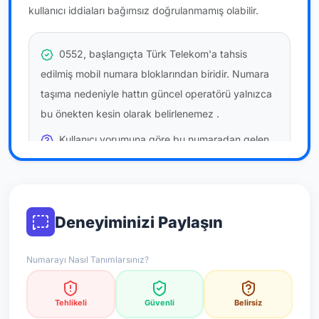
kullanıcı iddiaları bağımsız doğrulanmamış olabilir.
0552, başlangıçta Türk Telekom'a tahsis
edilmiş mobil numara bloklarından biridir. Numara
taşıma nedeniyle hattın güncel operatörü yalnızca
bu önekten kesin olarak belirlenemez
.
Kullanıcı yorumuna göre bu numaradan gelen
çağrılara
temkinli yaklaşmanız
önerilir; bu bir site
hükmü değildir.
Bu bilgiler onaylı kullanıcı bildirimlerine dayanır;
Deneyiminizi Paylaşın
resmi doğrulama niteliği taşımaz.
Numarayı Nasıl Tanımlarsınız?
*Not: Değerlendirmeler onaylı kullanıcı yorumlarına göre
güncellenir.
Tehlikeli
Güvenli
Belirsiz