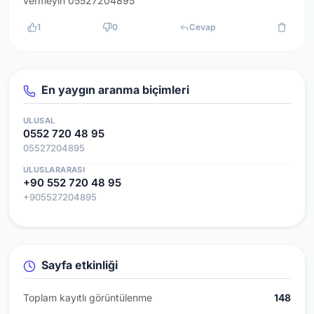
vermeyin 05527204895
1
0
Cevap
En yaygın aranma biçimleri
ULUSAL
0552 720 48 95
05527204895
ULUSLARARASI
+90 552 720 48 95
+905527204895
Sayfa etkinliği
Toplam kayıtlı görüntülenme
148