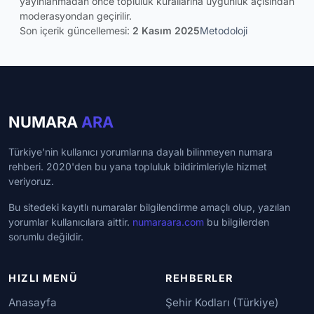
yayınlanmadan önce topluluk kurallarına uygunluk açısından
moderasyondan geçirilir.
Son içerik güncellemesi:
2 Kasım 2025
Metodoloji
NUMARA
ARA
Türkiye'nin kullanıcı yorumlarına dayalı bilinmeyen numara
rehberi. 2020'den bu yana topluluk bildirimleriyle hizmet
veriyoruz.
Bu sitedeki kayıtlı numaralar bilgilendirme amaçlı olup, yazılan
yorumlar kullanıcılara aittir.
numaraara.com
bu bilgilerden
sorumlu değildir.
HIZLI MENÜ
REHBERLER
Anasayfa
Şehir Kodları (Türkiye)