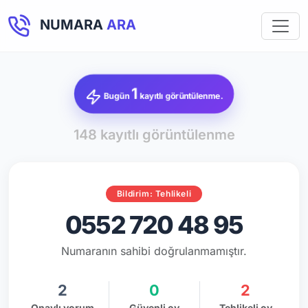
NUMARA
ARA
1
Bugün
kayıtlı görüntülenme.
148 kayıtlı görüntülenme
Bildirim: Tehlikeli
0552 720 48 95
Numaranın sahibi doğrulanmamıştır.
2
0
2
Onaylı yorum
Güvenli oy
Tehlikeli oy