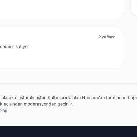
2 yıl önce
rcedess satıyor
ik olarak oluşturulmuştur. Kullanıcı iddiaları NumaraAra tarafından ba
k açısından moderasyondan geçirilir.
loji