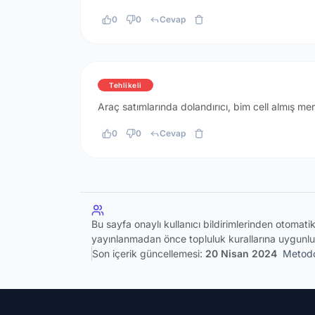
0
0
Cevap
Tehlikeli
Araç satımlarında dolandırıcı, bim cell almış me
0
0
Cevap
Bu sayfa onaylı kullanıcı bildirimlerinden otomat
yayınlanmadan önce topluluk kurallarına uygunlu
Son içerik güncellemesi:
20 Nisan 2024
Metodo