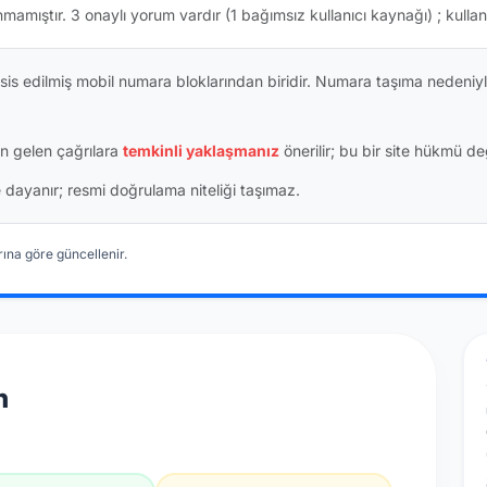
nmamıştır.
3 onaylı yorum vardır
(1 bağımsız kullanıcı kaynağı)
; kullan
is edilmiş mobil numara bloklarından biridir. Numara taşıma nedeniyl
n gelen çağrılara
temkinli yaklaşmanız
önerilir; bu bir site hükmü değ
ine dayanır; resmi doğrulama niteliği taşımaz.
ına göre güncellenir.
n