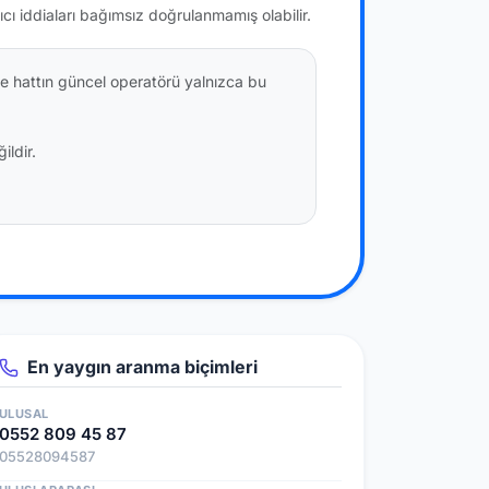
ıcı iddiaları bağımsız doğrulanmamış olabilir.
e hattın güncel operatörü yalnızca bu
ildir.
En yaygın aranma biçimleri
ULUSAL
0552 809 45 87
05528094587