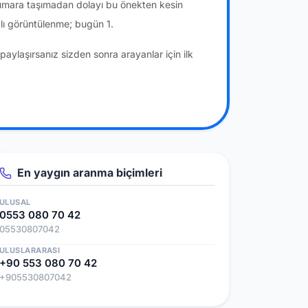
numara taşımadan dolayı bu önekten kesin
lı görüntülenme; bugün 1.
paylaşırsanız sizden sonra arayanlar için ilk
En yaygın aranma biçimleri
ULUSAL
0553 080 70 42
05530807042
ULUSLARARASI
+90 553 080 70 42
+905530807042