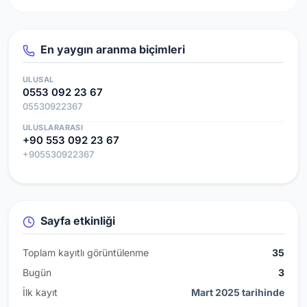
En yaygın aranma biçimleri
ULUSAL
0553 092 23 67
05530922367
ULUSLARARASI
+90 553 092 23 67
+905530922367
Sayfa etkinliği
Toplam kayıtlı görüntülenme
35
Bugün
3
İlk kayıt
Mart 2025 tarihinde