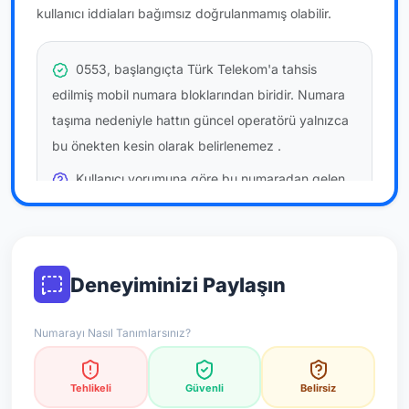
kullanıcı iddiaları bağımsız doğrulanmamış olabilir.
0553, başlangıçta Türk Telekom'a tahsis
edilmiş mobil numara bloklarından biridir. Numara
taşıma nedeniyle hattın güncel operatörü yalnızca
bu önekten kesin olarak belirlenemez
.
Kullanıcı yorumuna göre bu numaradan gelen
çağrılara
temkinli yaklaşmanız
önerilir; bu bir site
hükmü değildir.
Bu bilgiler onaylı kullanıcı bildirimlerine dayanır;
Deneyiminizi Paylaşın
resmi doğrulama niteliği taşımaz.
Numarayı Nasıl Tanımlarsınız?
*Not: Değerlendirmeler onaylı kullanıcı yorumlarına göre
güncellenir.
Tehlikeli
Güvenli
Belirsiz