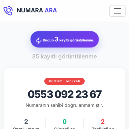
NUMARA
ARA
3
Bugün
kayıtlı görüntülenme.
35 kayıtlı görüntülenme
Bildirim: Tehlikeli
0553 092 23 67
Numaranın sahibi doğrulanmamıştır.
2
0
2
Onaylı yorum
Güvenli oy
Tehlikeli oy