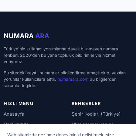
NUMARA
ARA
Türkiye'nin kullanıcı yorumlarına dayalı bilinmeyen numara
rehberi. 2020'den bu yana topluluk bildirimleriyle hizmet
veriyoruz.
Bu sitedeki kayıtlı numaralar bilgilendirme amaçlı olup, yazılan
yorumlar kullanıcılara aittir.
numaraara.com
bu bilgilerden
sorumlu değildir.
HIZLI MENÜ
REHBERLER
Anasayfa
Şehir Kodları (Türkiye)
Hakkımızda
Uluslararası Kodlar
İletişim
Güvenilir Numaralar
Web sitemizde gezinme deneyiminizi geliştirmek, size