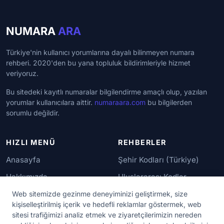
NUMARA
ARA
Türkiye'nin kullanıcı yorumlarına dayalı bilinmeyen numara
rehberi. 2020'den bu yana topluluk bildirimleriyle hizmet
veriyoruz.
Bu sitedeki kayıtlı numaralar bilgilendirme amaçlı olup, yazılan
yorumlar kullanıcılara aittir.
numaraara.com
bu bilgilerden
sorumlu değildir.
HIZLI MENÜ
REHBERLER
Anasayfa
Şehir Kodları (Türkiye)
Hakkımızda
Uluslararası Kodlar
İletişim
Güvenilir Numaralar
Web sitemizde gezinme deneyiminizi geliştirmek, size
kişiselleştirilmiş içerik ve hedefli reklamlar göstermek, web
sitesi trafiğimizi analiz etmek ve ziyaretçilerimizin nereden
YASAL KORUMA