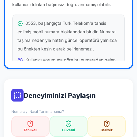
kullanıcı iddiaları bağımsız doğrulanmamış olabilir.
0553, başlangıçta Türk Telekom'a tahsis
edilmiş mobil numara bloklarından biridir. Numara
taşıma nedeniyle hattın güncel operatörü yalnızca
bu önekten kesin olarak belirlenemez
.
Kullanıcı yorumuna göre bu numaradan gelen
çağrılara
temkinli yaklaşmanız
önerilir; bu bir site
hükmü değildir.
Bu bilgiler onaylı kullanıcı bildirimlerine dayanır;
Deneyiminizi Paylaşın
resmi doğrulama niteliği taşımaz.
Numarayı Nasıl Tanımlarsınız?
*Not: Değerlendirmeler onaylı kullanıcı yorumlarına göre
güncellenir.
Tehlikeli
Güvenli
Belirsiz