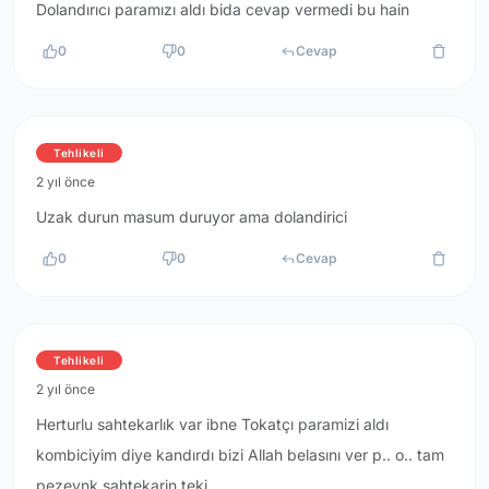
Dolandırıcı paramızı aldı bida cevap vermedi bu hain
0
0
Cevap
Tehlikeli
2 yıl önce
Uzak durun masum duruyor ama dolandirici
0
0
Cevap
Tehlikeli
2 yıl önce
Herturlu sahtekarlık var ibne Tokatçı paramizi aldı
kombiciyim diye kandırdı bizi Allah belasını ver p.. o.. tam
pezevnk sahtekarin teki