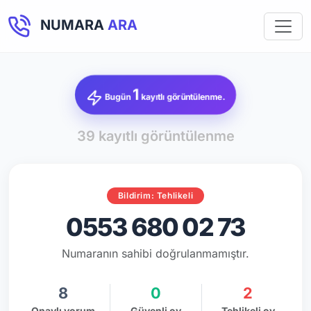
NUMARA
ARA
1
Bugün
kayıtlı görüntülenme.
39 kayıtlı görüntülenme
Bildirim: Tehlikeli
0553 680 02 73
Numaranın sahibi doğrulanmamıştır.
8
0
2
Onaylı yorum
Güvenli oy
Tehlikeli oy