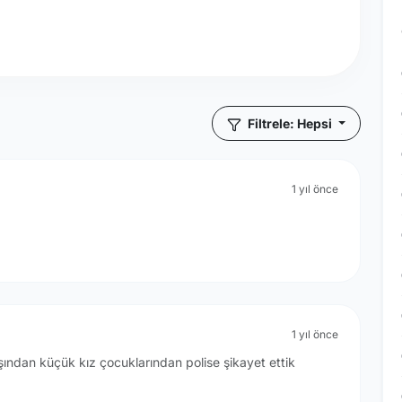
Filtrele: Hepsi
1 yıl önce
1 yıl önce
şından küçük kız çocuklarından polise şikayet ettik