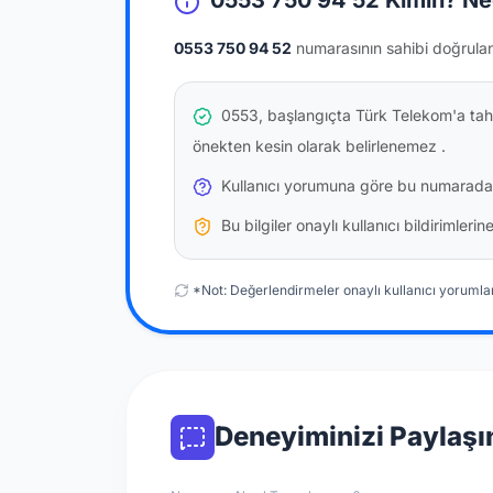
0553 750 94 52 Kimin? Ne
0553 750 94 52
numarasının sahibi doğrula
0553, başlangıçta Türk Telekom'a tahs
önekten kesin olarak belirlenemez
.
Kullanıcı yorumuna göre bu numarada
Bu bilgiler onaylı kullanıcı bildirimler
*Not: Değerlendirmeler onaylı kullanıcı yorumlar
Deneyiminizi Paylaşı