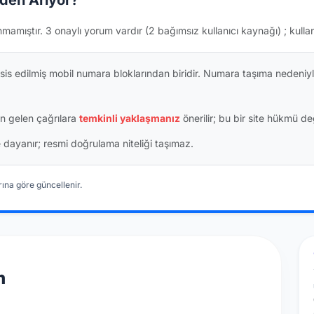
den Arıyor?
nmamıştır.
3 onaylı yorum vardır
(2 bağımsız kullanıcı kaynağı)
; kulla
is edilmiş mobil numara bloklarından biridir. Numara taşıma nedeniyl
n gelen çağrılara
temkinli yaklaşmanız
önerilir; bu bir site hükmü değ
ine dayanır; resmi doğrulama niteliği taşımaz.
ına göre güncellenir.
n