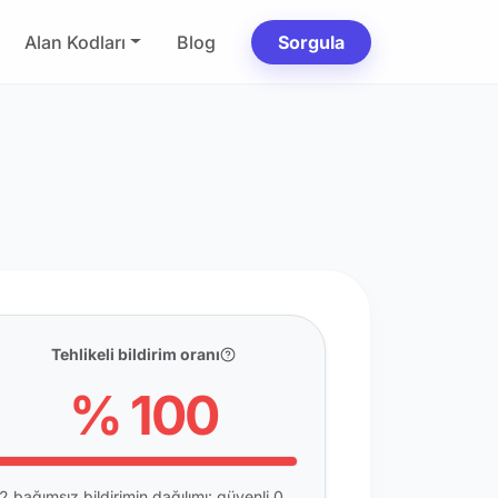
Alan Kodları
Blog
Sorgula
Tehlikeli bildirim oranı
% 100
2 bağımsız bildirimin dağılımı: güvenli 0,