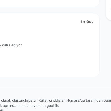
1 yıl önce
a küfür ediyor
ik olarak oluşturulmuştur. Kullanıcı iddiaları NumaraAra tarafından ba
k açısından moderasyondan geçirilir.
ji