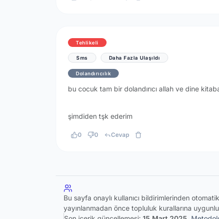
Tehlikeli
Sms
Daha Fazla Ulaşıldı
Dolandırıcılık
bu cocuk tam bir dolandırıcı allah ve dine kitab
şimdiden tşk ederim
0
0
Cevap
Bu sayfa onaylı kullanıcı bildirimlerinden otomat
yayınlanmadan önce topluluk kurallarına uygunlu
Son içerik güncellemesi:
15 Mart 2025
Metodolo