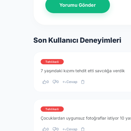
Yorumu Gönder
Son Kullanıcı Deneyimleri
Tehlikeli
7 yaşındaki kızımı tehdit etti savcılığa verdik
0
0
Cevap
Tehlikeli
Çocuklardan uygunsuz fotoğraflar istiyor 10 ya
0
0
Cevap