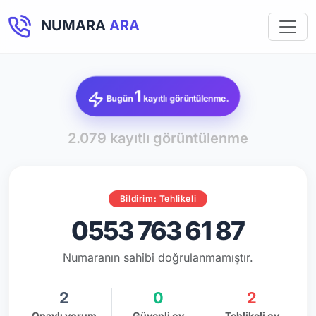
NUMARA
ARA
1
Bugün
kayıtlı görüntülenme.
2.079 kayıtlı görüntülenme
Bildirim: Tehlikeli
0553 763 61 87
Numaranın sahibi doğrulanmamıştır.
2
0
2
Onaylı yorum
Güvenli oy
Tehlikeli oy