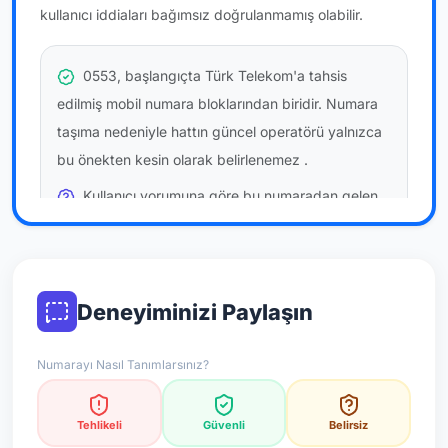
kullanıcı iddiaları bağımsız doğrulanmamış olabilir.
0553, başlangıçta Türk Telekom'a tahsis
edilmiş mobil numara bloklarından biridir. Numara
taşıma nedeniyle hattın güncel operatörü yalnızca
bu önekten kesin olarak belirlenemez
.
Kullanıcı yorumuna göre bu numaradan gelen
çağrılara
temkinli yaklaşmanız
önerilir; bu bir site
hükmü değildir.
Bu bilgiler onaylı kullanıcı bildirimlerine dayanır;
Deneyiminizi Paylaşın
resmi doğrulama niteliği taşımaz.
Numarayı Nasıl Tanımlarsınız?
*Not: Değerlendirmeler onaylı kullanıcı yorumlarına göre
güncellenir.
Tehlikeli
Güvenli
Belirsiz