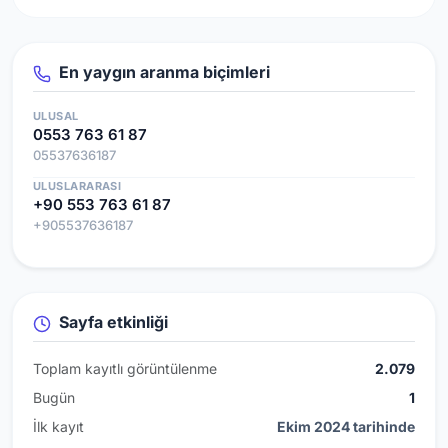
En yaygın aranma biçimleri
ULUSAL
0553 763 61 87
05537636187
ULUSLARARASI
+90 553 763 61 87
+905537636187
Sayfa etkinliği
Toplam kayıtlı görüntülenme
2.079
Bugün
1
İlk kayıt
Ekim 2024 tarihinde