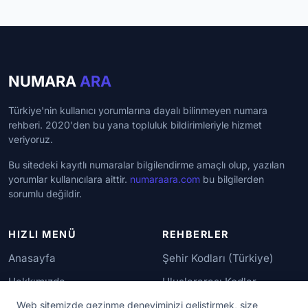
NUMARA
ARA
Türkiye'nin kullanıcı yorumlarına dayalı bilinmeyen numara
rehberi. 2020'den bu yana topluluk bildirimleriyle hizmet
veriyoruz.
Bu sitedeki kayıtlı numaralar bilgilendirme amaçlı olup, yazılan
yorumlar kullanıcılara aittir.
numaraara.com
bu bilgilerden
sorumlu değildir.
HIZLI MENÜ
REHBERLER
Anasayfa
Şehir Kodları (Türkiye)
Hakkımızda
Uluslararası Kodlar
İletişim
Güvenilir Numaralar
Web sitemizde gezinme deneyiminizi geliştirmek, size