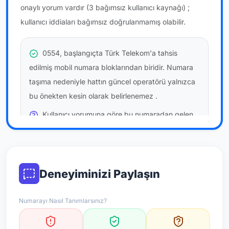
onaylı yorum vardır
(3 bağımsız kullanıcı kaynağı)
;
kullanıcı iddiaları bağımsız doğrulanmamış olabilir.
0554, başlangıçta Türk Telekom'a tahsis
edilmiş mobil numara bloklarından biridir. Numara
taşıma nedeniyle hattın güncel operatörü yalnızca
bu önekten kesin olarak belirlenemez
.
Kullanıcı yorumuna göre bu numaradan gelen
çağrılara
temkinli yaklaşmanız
önerilir; bu bir site
hükmü değildir.
Bu bilgiler onaylı kullanıcı bildirimlerine dayanır;
Deneyiminizi Paylaşın
resmi doğrulama niteliği taşımaz.
Numarayı Nasıl Tanımlarsınız?
*Not: Değerlendirmeler onaylı kullanıcı yorumlarına göre
güncellenir.