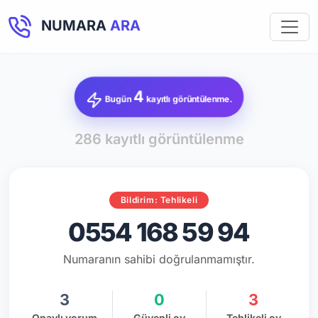
NUMARA
ARA
4
Bugün
kayıtlı görüntülenme.
286 kayıtlı görüntülenme
Bildirim: Tehlikeli
0554 168 59 94
Numaranın sahibi doğrulanmamıştır.
3
0
3
Onaylı yorum
Güvenli oy
Tehlikeli oy