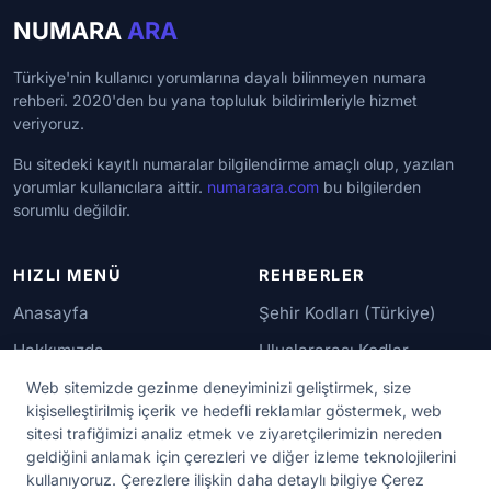
NUMARA
ARA
Türkiye'nin kullanıcı yorumlarına dayalı bilinmeyen numara
rehberi. 2020'den bu yana topluluk bildirimleriyle hizmet
veriyoruz.
Bu sitedeki kayıtlı numaralar bilgilendirme amaçlı olup, yazılan
yorumlar kullanıcılara aittir.
numaraara.com
bu bilgilerden
sorumlu değildir.
HIZLI MENÜ
REHBERLER
Anasayfa
Şehir Kodları (Türkiye)
Hakkımızda
Uluslararası Kodlar
İletişim
Güvenilir Numaralar
Web sitemizde gezinme deneyiminizi geliştirmek, size
kişiselleştirilmiş içerik ve hedefli reklamlar göstermek, web
sitesi trafiğimizi analiz etmek ve ziyaretçilerimizin nereden
YASAL KORUMA
geldiğini anlamak için çerezleri ve diğer izleme teknolojilerini
kullanıyoruz. Çerezlere ilişkin daha detaylı bilgiye Çerez
Kullanım Koşulları