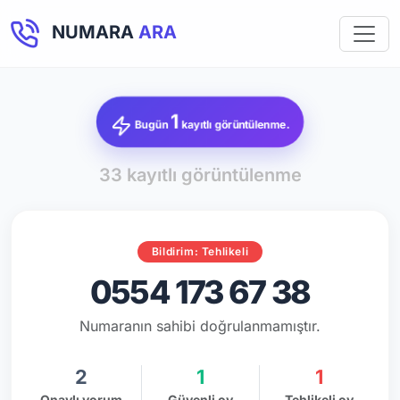
NUMARA
ARA
1
Bugün
kayıtlı görüntülenme.
33 kayıtlı görüntülenme
Bildirim: Tehlikeli
0554 173 67 38
Numaranın sahibi doğrulanmamıştır.
2
1
1
Onaylı yorum
Güvenli oy
Tehlikeli oy