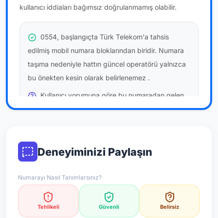
kullanıcı iddiaları bağımsız doğrulanmamış olabilir.
0554, başlangıçta Türk Telekom'a tahsis
edilmiş mobil numara bloklarından biridir. Numara
taşıma nedeniyle hattın güncel operatörü yalnızca
bu önekten kesin olarak belirlenemez
.
Kullanıcı yorumuna göre bu numaradan gelen
çağrılara
temkinli yaklaşmanız
önerilir; bu bir site
hükmü değildir.
Bu bilgiler onaylı kullanıcı bildirimlerine dayanır;
Deneyiminizi Paylaşın
resmi doğrulama niteliği taşımaz.
Numarayı Nasıl Tanımlarsınız?
*Not: Değerlendirmeler onaylı kullanıcı yorumlarına göre
güncellenir.
Tehlikeli
Güvenli
Belirsiz