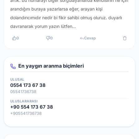
artık. bu numarayı diğer sorgulayanlarda kendisinin ne için
arandığını buraya yazarlarsa eğer, arayan kişi
dolandırıcımıdır nedir bi fikir sahibi olmuş oluruz. duyarlı
davranarak yorum yazın lütfen...
0
0
Cevap
En yaygın aranma biçimleri
ULUSAL
0554 173 67 38
05541736738
ULUSLARARASI
+90 554 173 67 38
+905541736738