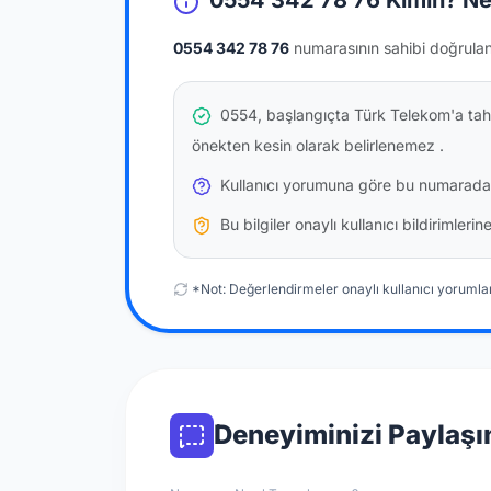
0554 342 78 76 Kimin? Ne
0554 342 78 76
numarasının sahibi doğrula
0554, başlangıçta Türk Telekom'a tahs
önekten kesin olarak belirlenemez
.
Kullanıcı yorumuna göre bu numarada
Bu bilgiler onaylı kullanıcı bildirimler
*Not: Değerlendirmeler onaylı kullanıcı yorumlar
Deneyiminizi Paylaşı