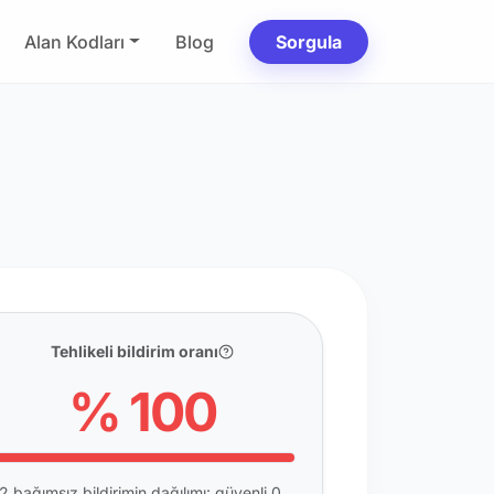
Alan Kodları
Blog
Sorgula
Tehlikeli bildirim oranı
% 100
2 bağımsız bildirimin dağılımı: güvenli 0,