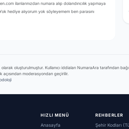
nden.com ilanlarınızdan numara alıp dolandırıcılık yapmaya
 Yok hediye alıyorum yok söyleyemem ben parasını
ik olarak oluşturulmuştur. Kullanıcı iddiaları NumaraAra tarafından ba
k açısından moderasyondan geçirilir.
doloji
HIZLI MENÜ
REHBERLER
Anasayfa
Şehir Kodları (T