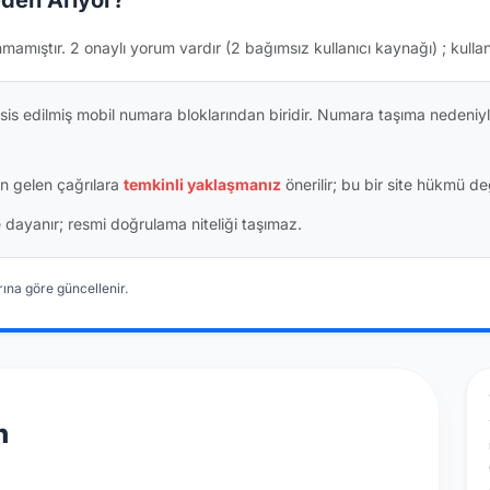
den Arıyor?
nmamıştır.
2 onaylı yorum vardır
(2 bağımsız kullanıcı kaynağı)
; kulla
is edilmiş mobil numara bloklarından biridir. Numara taşıma nedeniyl
n gelen çağrılara
temkinli yaklaşmanız
önerilir; bu bir site hükmü değ
ine dayanır; resmi doğrulama niteliği taşımaz.
ına göre güncellenir.
n