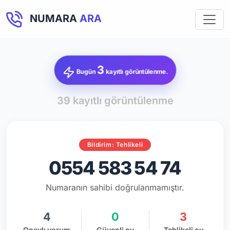
NUMARA
ARA
3
Bugün
kayıtlı görüntülenme.
39 kayıtlı görüntülenme
Bildirim: Tehlikeli
0554 583 54 74
Numaranın sahibi doğrulanmamıştır.
4
0
3
Onaylı yorum
Güvenli oy
Tehlikeli oy