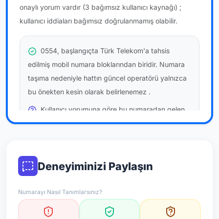
onaylı yorum vardır
(3 bağımsız kullanıcı kaynağı)
;
kullanıcı iddiaları bağımsız doğrulanmamış olabilir.
0554, başlangıçta Türk Telekom'a tahsis
edilmiş mobil numara bloklarından biridir. Numara
taşıma nedeniyle hattın güncel operatörü yalnızca
bu önekten kesin olarak belirlenemez
.
Kullanıcı yorumuna göre bu numaradan gelen
çağrılara
temkinli yaklaşmanız
önerilir; bu bir site
hükmü değildir.
Bu bilgiler onaylı kullanıcı bildirimlerine dayanır;
Deneyiminizi Paylaşın
resmi doğrulama niteliği taşımaz.
Numarayı Nasıl Tanımlarsınız?
*Not: Değerlendirmeler onaylı kullanıcı yorumlarına göre
güncellenir.