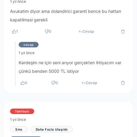
1 yıl önce
Avukatim diyor ama dolandirici garanti bence bu hattan
kapatilmasi gerekli
1
0
Cevap
cevap
1 yıl önce
Kardeşim ne için seni arıyor gerçekten ihtiyacım var
çünkü benden 5000 TL istiyor
0
0
Cevap
Tehlikeli
1 yıl önce
Sms
Daha Fazla Ulaşıldı