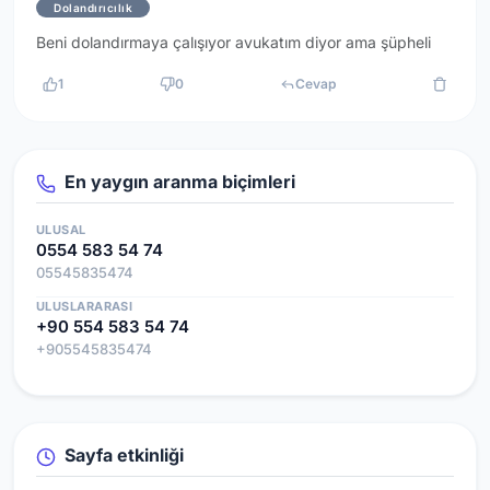
Dolandırıcılık
Beni dolandırmaya çalışıyor avukatım diyor ama şüpheli
1
0
Cevap
En yaygın aranma biçimleri
ULUSAL
0554 583 54 74
05545835474
ULUSLARARASI
+90 554 583 54 74
+905545835474
Sayfa etkinliği