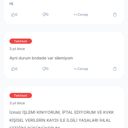
Hi
0
0
Cevap
Tehlikeli
3 yıl önce
Ayni durum bndede var silemiyom
0
0
Cevap
Tehlikeli
3 yıl önce
İzinsiz İŞLEMİ KINIYORUM, İPTAL EDİYORUM VE KVKK
KİŞİSEL VERİLERİN KAYDI İLE İLGİLİ YASALARI İHLAL