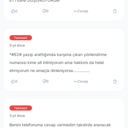
ETTİĞİNİ DÜŞÜNÜYORUM
0
0
Cevap
Tehlikeli
3 yıl önce
*#62# yazıp arattığımda karşıma çıkan yönlendirme
numarası kime ait bilmiyorum ama hakkımı da helal
etmiyorum ne amaçla dinleniyorsa...............
0
0
Cevap
Tehlikeli
3 yıl önce
Benim telefonuma cevap vermedim takdirde aranacak