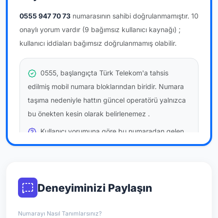
0555 947 70 73
numarasının sahibi doğrulanmamıştır.
10
onaylı yorum vardır
(9 bağımsız kullanıcı kaynağı)
;
kullanıcı iddiaları bağımsız doğrulanmamış olabilir.
0555, başlangıçta Türk Telekom'a tahsis
edilmiş mobil numara bloklarından biridir. Numara
taşıma nedeniyle hattın güncel operatörü yalnızca
bu önekten kesin olarak belirlenemez
.
Kullanıcı yorumuna göre bu numaradan gelen
çağrılara
temkinli yaklaşmanız
önerilir; bu bir site
hükmü değildir.
Bu bilgiler onaylı kullanıcı bildirimlerine dayanır;
Deneyiminizi Paylaşın
resmi doğrulama niteliği taşımaz.
Numarayı Nasıl Tanımlarsınız?