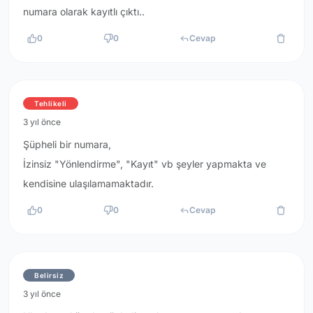
numara olarak kayıtlı çıktı..
0
0
Cevap
Tehlikeli
3 yıl önce
Şüpheli bir numara,
İzinsiz "Yönlendirme", "Kayıt" vb şeyler yapmakta ve
kendisine ulaşılamamaktadır.
0
0
Cevap
Belirsiz
3 yıl önce