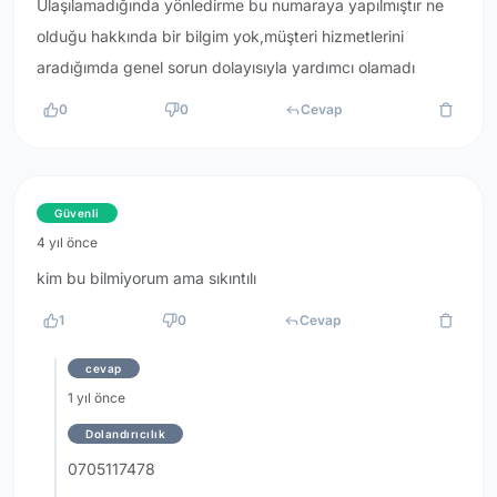
Ulaşılamadığında yönledirme bu numaraya yapılmıştır ne
olduğu hakkında bir bilgim yok,müşteri hizmetlerini
aradığımda genel sorun dolayısıyla yardımcı olamadı
0
0
Cevap
Güvenli
4 yıl önce
kim bu bilmiyorum ama sıkıntılı
1
0
Cevap
cevap
1 yıl önce
Dolandırıcılık
0705117478