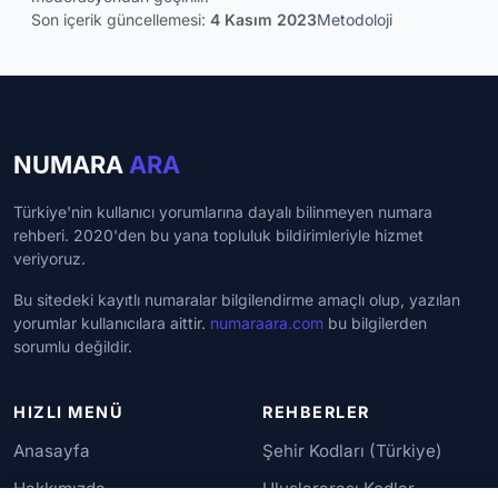
Son içerik güncellemesi:
4 Kasım 2023
Metodoloji
NUMARA
ARA
Türkiye'nin kullanıcı yorumlarına dayalı bilinmeyen numara
rehberi. 2020'den bu yana topluluk bildirimleriyle hizmet
veriyoruz.
Bu sitedeki kayıtlı numaralar bilgilendirme amaçlı olup, yazılan
yorumlar kullanıcılara aittir.
numaraara.com
bu bilgilerden
sorumlu değildir.
HIZLI MENÜ
REHBERLER
Anasayfa
Şehir Kodları (Türkiye)
Hakkımızda
Uluslararası Kodlar