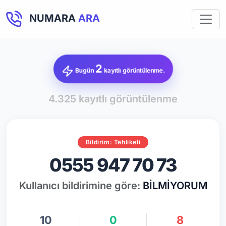
NUMARA
ARA
2
Bugün
kayıtlı görüntülenme.
4.325 kayıtlı görüntülenme
Bildirim: Tehlikeli
0555 947 70 73
Kullanıcı bildirimine göre:
BİLMİYORUM
10
0
8