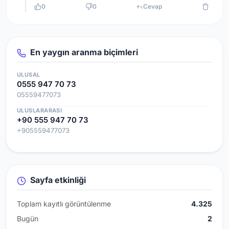
0
0
Cevap
En yaygın aranma biçimleri
ULUSAL
0555 947 70 73
05559477073
ULUSLARARASI
+90 555 947 70 73
+905559477073
Sayfa etkinliği
Toplam kayıtlı görüntülenme
4.325
Bugün
2