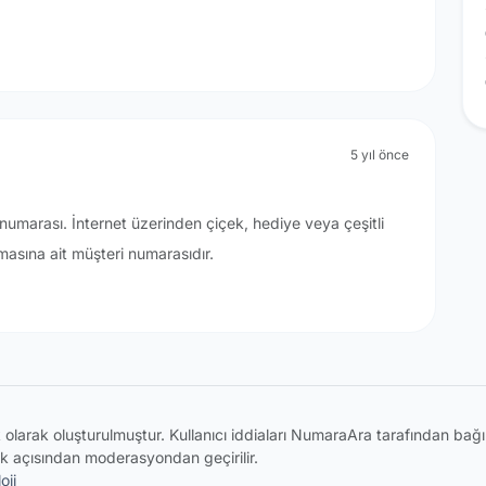
5 yıl önce
i numarası. İnternet üzerinden çiçek, hediye veya çeşitli
masına ait müşteri numarasıdır.
ik olarak oluşturulmuştur. Kullanıcı iddiaları NumaraAra tarafından ba
k açısından moderasyondan geçirilir.
oji