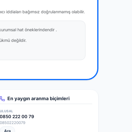
nıcı iddiaları bağımsız doğrulanmamış olabilir.
) kurumsal hat öneklerindendir
.
hükmü değildir.
En yaygın aranma biçimleri
ULUSAL
0850 222 00 79
08502220079
Ara