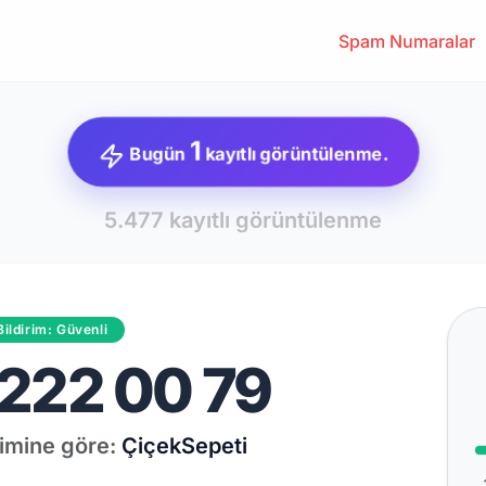
Spam Numaralar
1
Bugün
kayıtlı görüntülenme.
5.477 kayıtlı görüntülenme
Bildirim: Güvenli
222 00 79
irimine göre:
ÇiçekSepeti