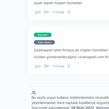
çiçek sepeti müşteri hizmetleri
0
0
Cevap
Güvenli
Tele Satış
Çiçeksepeti isimli firmaya ait müşteri hizmetler
ürünleri gönderebileceğiniz ciceksepeti.com fir
0
0
Cevap
Bu sayfa onaylı kullanıcı bildirimlerinden otomat
yayınlanmadan önce topluluk kurallarına uygunlu
Son içerik güncellemesi:
28 Ekim 2022
Metodol