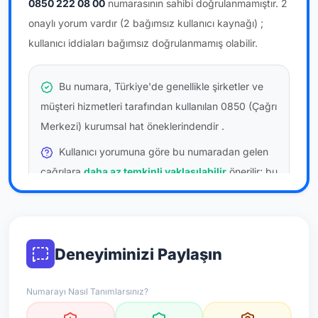
0850 222 08 00
numarasının sahibi doğrulanmamıştır.
2
onaylı yorum vardır
(2 bağımsız kullanıcı kaynağı)
;
kullanıcı iddiaları bağımsız doğrulanmamış olabilir.
Bu numara, Türkiye'de genellikle şirketler ve
müşteri hizmetleri tarafından kullanılan 0850 (Çağrı
Merkezi) kurumsal hat öneklerindendir
.
Kullanıcı yorumuna göre bu numaradan gelen
çağrılara
daha az temkinli yaklaşılabilir
önerilir; bu
bir site hükmü değildir.
Bu bilgiler onaylı kullanıcı bildirimlerine dayanır;
resmi doğrulama niteliği taşımaz.
Deneyiminizi Paylaşın
*Not: Değerlendirmeler onaylı kullanıcı yorumlarına göre
Numarayı Nasıl Tanımlarsınız?
güncellenir.