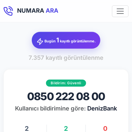
NUMARA
ARA
1
Bugün
kayıtlı görüntülenme.
7.357 kayıtlı görüntülenme
Bildirim: Güvenli
0850 222 08 00
Kullanıcı bildirimine göre:
DenizBank
2
2
0