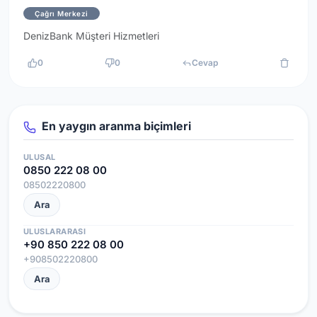
Çağrı Merkezi
DenizBank Müşteri Hizmetleri
0
0
Cevap
En yaygın aranma biçimleri
ULUSAL
0850 222 08 00
08502220800
Ara
ULUSLARARASI
+90 850 222 08 00
+908502220800
Ara