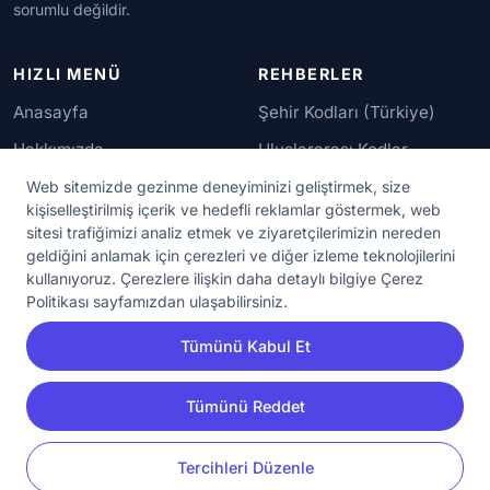
sorumlu değildir.
HIZLI MENÜ
REHBERLER
Anasayfa
Şehir Kodları (Türkiye)
Hakkımızda
Uluslararası Kodlar
İletişim
Güvenilir Numaralar
Web sitemizde gezinme deneyiminizi geliştirmek, size
kişiselleştirilmiş içerik ve hedefli reklamlar göstermek, web
sitesi trafiğimizi analiz etmek ve ziyaretçilerimizin nereden
YASAL KORUMA
geldiğini anlamak için çerezleri ve diğer izleme teknolojilerini
kullanıyoruz. Çerezlere ilişkin daha detaylı bilgiye Çerez
Kullanım Koşulları
Politikası sayfamızdan ulaşabilirsiniz.
Gizlilik Sözleşmesi
Tümünü Kabul Et
KVKK Aydınlatma Metni
Çerez Ayarları
Tümünü Reddet
YORUM
PAYLAŞ
Tercihleri Düzenle