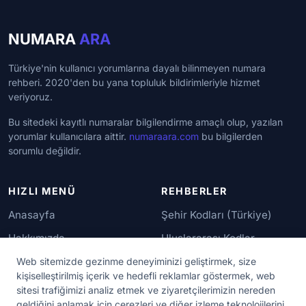
NUMARA
ARA
Türkiye'nin kullanıcı yorumlarına dayalı bilinmeyen numara
rehberi. 2020'den bu yana topluluk bildirimleriyle hizmet
veriyoruz.
Bu sitedeki kayıtlı numaralar bilgilendirme amaçlı olup, yazılan
yorumlar kullanıcılara aittir.
numaraara.com
bu bilgilerden
sorumlu değildir.
HIZLI MENÜ
REHBERLER
Anasayfa
Şehir Kodları (Türkiye)
Hakkımızda
Uluslararası Kodlar
İletişim
Güvenilir Numaralar
Web sitemizde gezinme deneyiminizi geliştirmek, size
kişiselleştirilmiş içerik ve hedefli reklamlar göstermek, web
sitesi trafiğimizi analiz etmek ve ziyaretçilerimizin nereden
YASAL KORUMA
geldiğini anlamak için çerezleri ve diğer izleme teknolojilerini