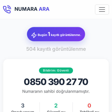
NUMARA
ARA
1
Bugün
kayıtlı görüntülenme.
504 kayıtlı görüntülenme
Bildirim: Güvenli
0850 390 27 70
Numaranın sahibi doğrulanmamıştır.
3
2
0
Onaylı yorum
Güvenli oy
Tehlikeli oy