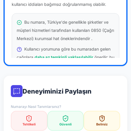
kullanıcı iddiaları bağımsız doğrulanmamış olabilir.
Bu numara, Türkiye'de genellikle şirketler ve
müşteri hizmetleri tarafından kullanılan 0850 (Çağrı
Merkezi) kurumsal hat öneklerindendir
.
Kullanıcı yorumuna göre bu numaradan gelen
çağrılara
daha az temkinli yaklaşılabilir
önerilir; bu
bir site hükmü değildir.
Bu bilgiler onaylı kullanıcı bildirimlerine dayanır;
resmi doğrulama niteliği taşımaz.
Deneyiminizi Paylaşın
*Not: Değerlendirmeler onaylı kullanıcı yorumlarına göre
Numarayı Nasıl Tanımlarsınız?
güncellenir.
Tehlikeli
Güvenli
Belirsiz