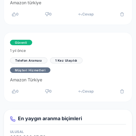
Amazon türkiye
0
0
Cevap
Güvenli
1 yıl önce
Telefon Araması
1 Kez Ulaşıldı
Müşteri Hizmetleri
Amazon Türkiye
0
0
Cevap
En yaygın aranma biçimleri
ULUSAL