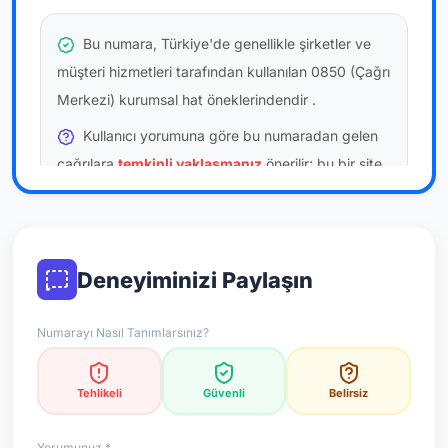
Bu numara, Türkiye'de genellikle şirketler ve
müşteri hizmetleri tarafından kullanılan 0850 (Çağrı
Merkezi) kurumsal hat öneklerindendir
.
Kullanıcı yorumuna göre bu numaradan gelen
çağrılara
temkinli yaklaşmanız
önerilir; bu bir site
hükmü değildir.
Bu bilgiler onaylı kullanıcı bildirimlerine dayanır;
resmi doğrulama niteliği taşımaz.
Deneyiminizi Paylaşın
*Not: Değerlendirmeler onaylı kullanıcı yorumlarına göre
Numarayı Nasıl Tanımlarsınız?
güncellenir.
Tehlikeli
Güvenli
Belirsiz
Yorumunuz *