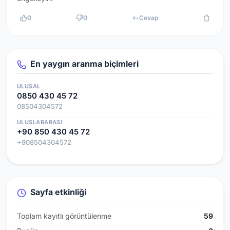
0
0
Cevap
En yaygın aranma biçimleri
ULUSAL
0850 430 45 72
08504304572
ULUSLARARASI
+90 850 430 45 72
+908504304572
Sayfa etkinliği
Toplam kayıtlı görüntülenme
59