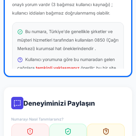
onaylı yorum vardır
(3 bağımsız kullanıcı kaynağı)
;
kullanıcı iddiaları bağımsız doğrulanmamış olabilir.
Bu numara, Türkiye'de genellikle şirketler ve
müşteri hizmetleri tarafından kullanılan 0850 (Çağrı
Merkezi) kurumsal hat öneklerindendir
.
Kullanıcı yorumuna göre bu numaradan gelen
çağrılara
temkinli yaklaşmanız
önerilir; bu bir site
hükmü değildir.
Bu bilgiler onaylı kullanıcı bildirimlerine dayanır;
resmi doğrulama niteliği taşımaz.
Deneyiminizi Paylaşın
*Not: Değerlendirmeler onaylı kullanıcı yorumlarına göre
Numarayı Nasıl Tanımlarsınız?
güncellenir.