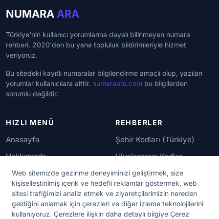
NUMARA
ARA
Türkiye'nin kullanıcı yorumlarına dayalı bilinmeyen numara
rehberi. 2020'den bu yana topluluk bildirimleriyle hizmet
veriyoruz.
Bu sitedeki kayıtlı numaralar bilgilendirme amaçlı olup, yazılan
yorumlar kullanıcılara aittir.
numaraara.com
bu bilgilerden
sorumlu değildir.
HIZLI MENÜ
REHBERLER
Anasayfa
Şehir Kodları (Türkiye)
Hakkımızda
Uluslararası Kodlar
İletişim
Güvenilir Numaralar
Web sitemizde gezinme deneyiminizi geliştirmek, size
kişiselleştirilmiş içerik ve hedefli reklamlar göstermek, web
sitesi trafiğimizi analiz etmek ve ziyaretçilerimizin nereden
YASAL KORUMA
geldiğini anlamak için çerezleri ve diğer izleme teknolojilerini
kullanıyoruz. Çerezlere ilişkin daha detaylı bilgiye Çerez
Kullanım Koşulları