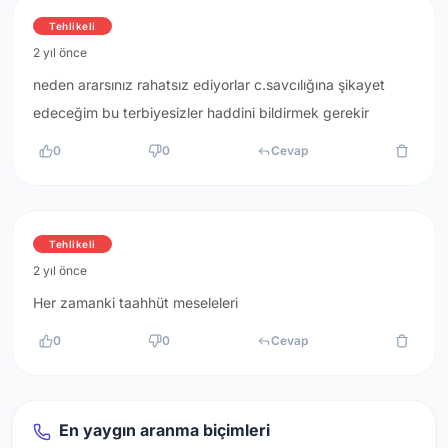
Tehlikeli
2 yıl önce
neden ararsınız rahatsız ediyorlar c.savcılığına şikayet
edeceğim bu terbiyesizler haddini bildirmek gerekir
0
0
Cevap
Tehlikeli
2 yıl önce
Her zamanki taahhüt meseleleri
0
0
Cevap
En yaygın aranma biçimleri