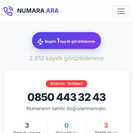
NUMARA
ARA
1
Bugün
kayıtlı görüntülenme.
2.912 kayıtlı görüntülenme
Bildirim: Tehlikeli
0850 443 32 43
Numaranın sahibi doğrulanmamıştır.
3
0
3
Onaylı yorum
Güvenli oy
Tehlikeli oy