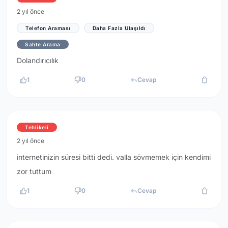
2 yıl önce
Telefon Araması
Daha Fazla Ulaşıldı
Sahte Arama
Dolandırıcılık
1
0
Cevap
Tehlikeli
2 yıl önce
internetinizin süresi bitti dedi. valla sövmemek için kendimi
zor tuttum
1
0
Cevap