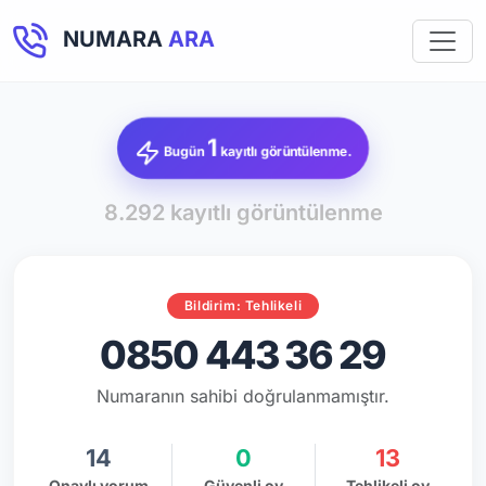
NUMARA
ARA
1
Bugün
kayıtlı görüntülenme.
8.292 kayıtlı görüntülenme
Bildirim: Tehlikeli
0850 443 36 29
Numaranın sahibi doğrulanmamıştır.
14
0
13
Onaylı yorum
Güvenli oy
Tehlikeli oy