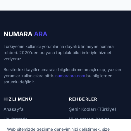
NUMARA
ARA
Türkiye'nin kullanıcı yorumlarına dayalı bilinmeyen numara
rehberi. 2020'den bu yana topluluk bildirimleriyle hizmet
veriyoruz.
Bu sitedeki kayıtlı numaralar bilgilendirme amaçlı olup, yazılan
yorumlar kullanıcılara aittir.
numaraara.com
bu bilgilerden
sorumlu değildir.
HIZLI MENÜ
REHBERLER
Anasayfa
Şehir Kodları (Türkiye)
Hakkımızda
Uluslararası Kodlar
İletişim
Güvenilir Numaralar
Web sitemizde gezinme deneyiminizi geliştirmek, size