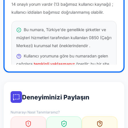
14 onaylı yorum vardır
(13 bağımsız kullanıcı kaynağı)
;
kullanıcı iddiaları bağımsız doğrulanmamış olabilir.
Bu numara, Türkiye'de genellikle şirketler ve
müşteri hizmetleri tarafından kullanılan 0850 (Çağrı
Merkezi) kurumsal hat öneklerindendir
.
Kullanıcı yorumuna göre bu numaradan gelen
çağrılara
temkinli yaklaşmanız
önerilir; bu bir site
hükmü değildir.
Bu bilgiler onaylı kullanıcı bildirimlerine dayanır;
resmi doğrulama niteliği taşımaz.
Deneyiminizi Paylaşın
*Not: Değerlendirmeler onaylı kullanıcı yorumlarına göre
Numarayı Nasıl Tanımlarsınız?
güncellenir.