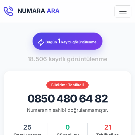
NUMARA
ARA
1
Bugün
kayıtlı görüntülenme.
18.506 kayıtlı görüntülenme
Bildirim: Tehlikeli
0850 480 64 82
Numaranın sahibi doğrulanmamıştır.
25
0
21
Onaylı yorum
Güvenli oy
Tehlikeli oy