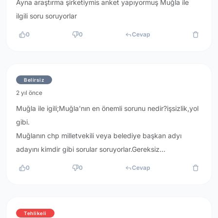
Ayna araştırma şirketiymis anket yapıyormuş Muğla ile
ilgili soru soruyorlar
0
0
Cevap
Belirsiz
2 yıl önce
Muğla ile igili;Muğla'nın en önemli sorunu nedir?işsizlik,yol
gibi.
Muğlanın chp milletvekili veya belediye başkan adyı
adayını kimdir gibi sorular soruyorlar.Gereksiz...
0
0
Cevap
Tehlikeli