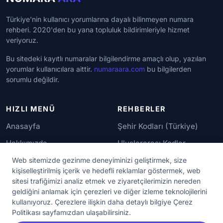
Türkiye'nin kullanıcı yorumlarına dayalı bilinmeyen numara
rehberi. 2020'den bu yana topluluk bildirimleriyle hizmet
veriyoruz.
Bu sitedeki kayıtlı numaralar bilgilendirme amaçlı olup, yazılan
yorumlar kullanıcılara aittir.
numaraara.com
bu bilgilerden
sorumlu değildir.
HIZLI MENÜ
REHBERLER
Anasayfa
Şehir Kodları (Türkiye)
Hakkımızda
Uluslararası Kodlar
İletişim
Güvenilir Numaralar
Web sitemizde gezinme deneyiminizi geliştirmek, size
kişiselleştirilmiş içerik ve hedefli reklamlar göstermek, web
sitesi trafiğimizi analiz etmek ve ziyaretçilerimizin nereden
YASAL KORUMA
geldiğini anlamak için çerezleri ve diğer izleme teknolojilerini
kullanıyoruz. Çerezlere ilişkin daha detaylı bilgiye Çerez
Kullanım Koşulları
Politikası sayfamızdan ulaşabilirsiniz.
Gizlilik Sözleşmesi