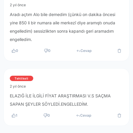
2 yıl önce
Aradı açtım Alo bile demedim (çünkü on dakika öncesi
yine 850 li bir numara aile merkezî diye aramıştı onuda
engelledim) sessizlikten sonra kapandı geri aramadım
engelledim.
0
0
Cevap
Tehlikeli
2 yıl önce
ELAZIĞ İLE İLGİLİ FİYAT ARAŞTIRMASI V.S SAÇMA
SAPAN ŞEYLER SÖYLEDİ.ENGELLEDİM.
1
0
Cevap