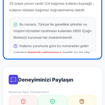
25 onaylı yorum vardır
(24 bağımsız kullanıcı kaynağı)
;
kullanıcı iddiaları bağımsız doğrulanmamış olabilir.
Bu numara, Türkiye'de genellikle şirketler ve
müşteri hizmetleri tarafından kullanılan 0850 (Çağrı
Merkezi) kurumsal hat öneklerindendir
.
Kullanıcı yorumuna göre bu numaradan gelen
çağrılara
temkinli yaklaşmanız
önerilir; bu bir site
hükmü değildir.
Bu bilgiler onaylı kullanıcı bildirimlerine dayanır;
resmi doğrulama niteliği taşımaz.
Deneyiminizi Paylaşın
*Not: Değerlendirmeler onaylı kullanıcı yorumlarına göre
Numarayı Nasıl Tanımlarsınız?
güncellenir.