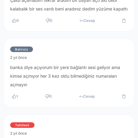
Çaldı açamadım tekrar aradım bir bayan açtı alo dedi
kalabalık bir ses vardı beni aradınız dedim yüzüme kapattı
0
0
Cevap
Belirsiz
2 yıl önce
banka diye açıyorum bir yere bağlantı sesi geliyor ama
kimse açmıyor her 3 kez oldu bilmediğiniz numaraları
açmayın
1
0
Cevap
Tehlikeli
2 yıl önce