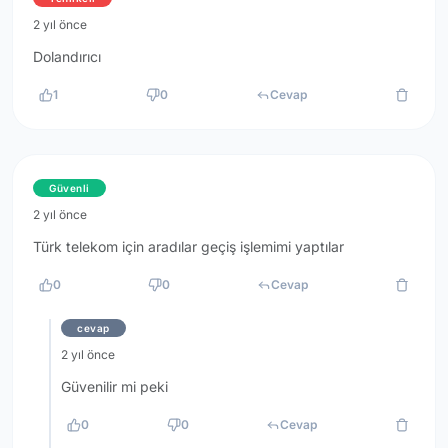
2 yıl önce
Dolandırıcı
1
0
Cevap
Güvenli
2 yıl önce
Türk telekom için aradılar geçiş işlemimi yaptılar
0
0
Cevap
cevap
2 yıl önce
Güvenilir mi peki
0
0
Cevap