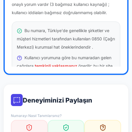
onaylı yorum vardır
(3 bağımsız kullanıcı kaynağı)
;
kullanıcı iddiaları bağımsız doğrulanmamış olabilir.
Bu numara, Türkiye'de genellikle şirketler ve
müşteri hizmetleri tarafından kullanılan 0850 (Çağrı
Merkezi) kurumsal hat öneklerindendir
.
Kullanıcı yorumuna göre bu numaradan gelen
çağrılara
temkinli yaklaşmanız
önerilir; bu bir site
hükmü değildir.
Bu bilgiler onaylı kullanıcı bildirimlerine dayanır;
resmi doğrulama niteliği taşımaz.
Deneyiminizi Paylaşın
*Not: Değerlendirmeler onaylı kullanıcı yorumlarına göre
Numarayı Nasıl Tanımlarsınız?
güncellenir.