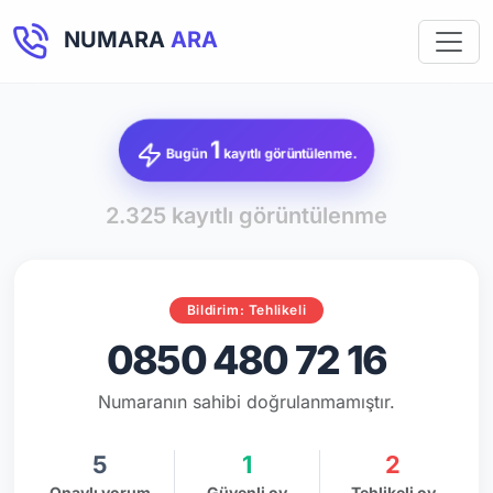
NUMARA
ARA
1
Bugün
kayıtlı görüntülenme.
2.325 kayıtlı görüntülenme
Bildirim: Tehlikeli
0850 480 72 16
Numaranın sahibi doğrulanmamıştır.
5
1
2
Onaylı yorum
Güvenli oy
Tehlikeli oy