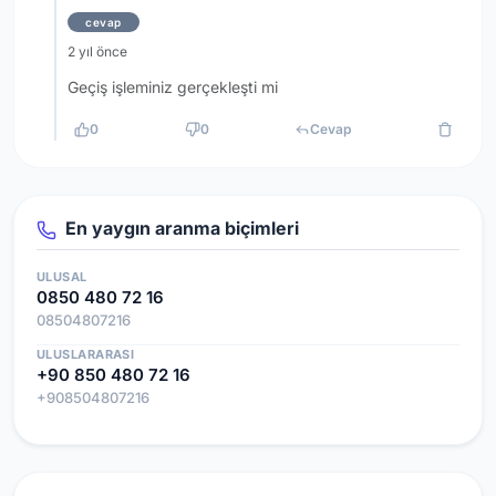
cevap
2 yıl önce
Geçiş işleminiz gerçekleşti mi
0
0
Cevap
En yaygın aranma biçimleri
ULUSAL
0850 480 72 16
08504807216
ULUSLARARASI
+90 850 480 72 16
+908504807216