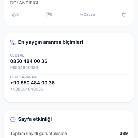
DOLANDIRICI
0
0
Cevap
En yaygın aranma biçimleri
ULUSAL
0850 484 00 36
08504840036
ULUSLARARASI
+90 850 484 00 36
+908504840036
Sayfa etkinliği
Toplam kayıtlı görüntülenme
389