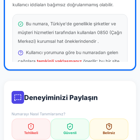
kullanıcı iddiaları bağımsız doğrulanmamış olabilir.
Bu numara, Türkiye'de genellikle şirketler ve
müşteri hizmetleri tarafından kullanılan 0850 (Çağrı
Merkezi) kurumsal hat öneklerindendir
.
Kullanıcı yorumuna göre bu numaradan gelen
çağrılara
temkinli yaklaşmanız
önerilir; bu bir site
hükmü değildir.
Bu bilgiler onaylı kullanıcı bildirimlerine dayanır;
resmi doğrulama niteliği taşımaz.
Deneyiminizi Paylaşın
*Not: Değerlendirmeler onaylı kullanıcı yorumlarına göre
Numarayı Nasıl Tanımlarsınız?
güncellenir.
Tehlikeli
Güvenli
Belirsiz