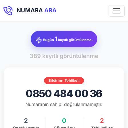
NUMARA
ARA
1
Bugün
kayıtlı görüntülenme.
389 kayıtlı görüntülenme
Bildirim: Tehlikeli
0850 484 00 36
Numaranın sahibi doğrulanmamıştır.
2
0
2
Onaylı yorum
Güvenli oy
Tehlikeli oy