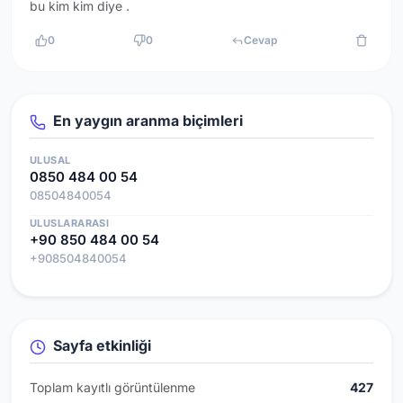
bu kim kim diye .
0
0
Cevap
En yaygın aranma biçimleri
ULUSAL
0850 484 00 54
08504840054
ULUSLARARASI
+90 850 484 00 54
+908504840054
Sayfa etkinliği
Toplam kayıtlı görüntülenme
427