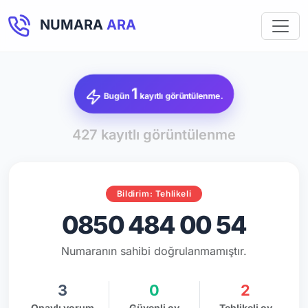
NUMARA
ARA
1
Bugün
kayıtlı görüntülenme.
427 kayıtlı görüntülenme
Bildirim: Tehlikeli
0850 484 00 54
Numaranın sahibi doğrulanmamıştır.
3
0
2
Onaylı yorum
Güvenli oy
Tehlikeli oy