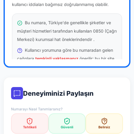
kullanıcı iddiaları bağımsız doğrulanmamış olabilir.
Bu numara, Türkiye'de genellikle şirketler ve
müşteri hizmetleri tarafından kullanılan 0850 (Çağrı
Merkezi) kurumsal hat öneklerindendir
.
Kullanıcı yorumuna göre bu numaradan gelen
çağrılara
temkinli yaklaşmanız
önerilir; bu bir site
hükmü değildir.
Bu bilgiler onaylı kullanıcı bildirimlerine dayanır;
resmi doğrulama niteliği taşımaz.
Deneyiminizi Paylaşın
*Not: Değerlendirmeler onaylı kullanıcı yorumlarına göre
Numarayı Nasıl Tanımlarsınız?
güncellenir.
Tehlikeli
Güvenli
Belirsiz