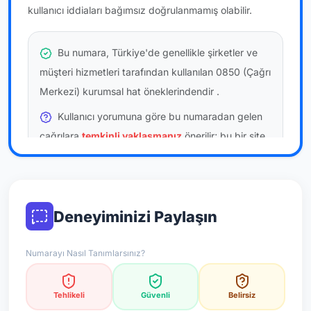
kullanıcı iddiaları bağımsız doğrulanmamış olabilir.
Bu numara, Türkiye'de genellikle şirketler ve
müşteri hizmetleri tarafından kullanılan 0850 (Çağrı
Merkezi) kurumsal hat öneklerindendir
.
Kullanıcı yorumuna göre bu numaradan gelen
çağrılara
temkinli yaklaşmanız
önerilir; bu bir site
hükmü değildir.
Bu bilgiler onaylı kullanıcı bildirimlerine dayanır;
resmi doğrulama niteliği taşımaz.
Deneyiminizi Paylaşın
*Not: Değerlendirmeler onaylı kullanıcı yorumlarına göre
Numarayı Nasıl Tanımlarsınız?
güncellenir.
Tehlikeli
Güvenli
Belirsiz