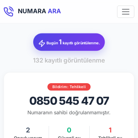
NUMARA
ARA
1
Bugün
kayıtlı görüntülenme.
132 kayıtlı görüntülenme
Bildirim: Tehlikeli
0850 545 47 07
Numaranın sahibi doğrulanmamıştır.
2
0
1
Onaylı yorum
Güvenli oy
Tehlikeli oy