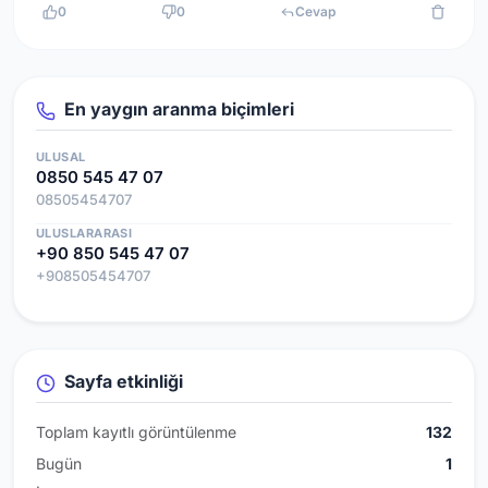
0
0
Cevap
En yaygın aranma biçimleri
ULUSAL
0850 545 47 07
08505454707
ULUSLARARASI
+90 850 545 47 07
+908505454707
Sayfa etkinliği
Toplam kayıtlı görüntülenme
132
Bugün
1