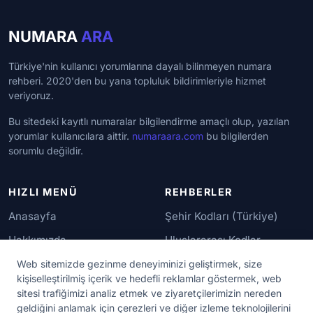
NUMARA
ARA
Türkiye'nin kullanıcı yorumlarına dayalı bilinmeyen numara
rehberi. 2020'den bu yana topluluk bildirimleriyle hizmet
veriyoruz.
Bu sitedeki kayıtlı numaralar bilgilendirme amaçlı olup, yazılan
yorumlar kullanıcılara aittir.
numaraara.com
bu bilgilerden
sorumlu değildir.
HIZLI MENÜ
REHBERLER
Anasayfa
Şehir Kodları (Türkiye)
Hakkımızda
Uluslararası Kodlar
İletişim
Güvenilir Numaralar
Web sitemizde gezinme deneyiminizi geliştirmek, size
kişiselleştirilmiş içerik ve hedefli reklamlar göstermek, web
sitesi trafiğimizi analiz etmek ve ziyaretçilerimizin nereden
YASAL KORUMA
geldiğini anlamak için çerezleri ve diğer izleme teknolojilerini