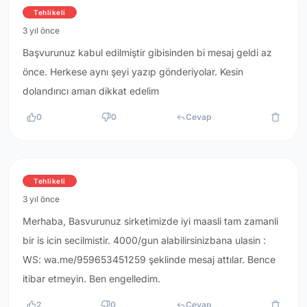
Tehlikeli
3 yıl önce
Başvurunuz kabul edilmiştir gibisinden bi mesaj geldi az
önce. Herkese aynı şeyi yazıp gönderiyolar. Kesin
dolandırıcı aman dikkat edelim
0
0
Cevap
Tehlikeli
3 yıl önce
Merhaba, Basvurunuz sirketimizde iyi maasli tam zamanli
bir is icin secilmistir. 4000/gun alabilirsinizbana ulasin :
WS: wa.me/959653451259 şeklinde mesaj attılar. Bence
itibar etmeyin. Ben engelledim.
2
0
Cevap