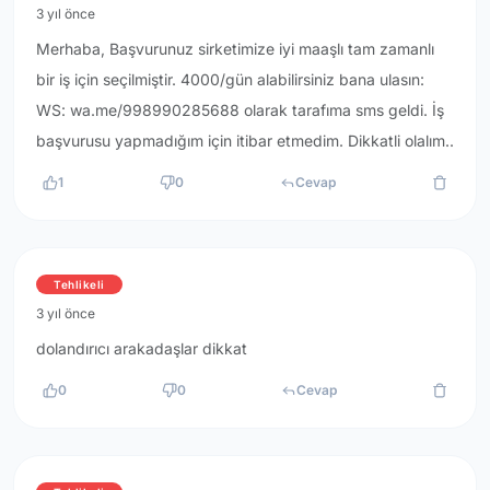
3 yıl önce
Merhaba, Başvurunuz sirketimize iyi maaşlı tam zamanlı
bir iş için seçilmiştir. 4000/gün alabilirsiniz bana ulasın:
WS: wa.me/998990285688 olarak tarafıma sms geldi. İş
başvurusu yapmadığım için itibar etmedim. Dikkatli olalım..
1
0
Cevap
Tehlikeli
3 yıl önce
dolandırıcı arakadaşlar dikkat
0
0
Cevap