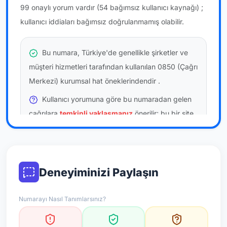
99 onaylı yorum vardır
(54 bağımsız kullanıcı kaynağı)
;
kullanıcı iddiaları bağımsız doğrulanmamış olabilir.
Bu numara, Türkiye'de genellikle şirketler ve
müşteri hizmetleri tarafından kullanılan 0850 (Çağrı
Merkezi) kurumsal hat öneklerindendir
.
Kullanıcı yorumuna göre bu numaradan gelen
çağrılara
temkinli yaklaşmanız
önerilir; bu bir site
hükmü değildir.
Bu bilgiler onaylı kullanıcı bildirimlerine dayanır;
resmi doğrulama niteliği taşımaz.
Deneyiminizi Paylaşın
*Not: Değerlendirmeler onaylı kullanıcı yorumlarına göre
Numarayı Nasıl Tanımlarsınız?
güncellenir.