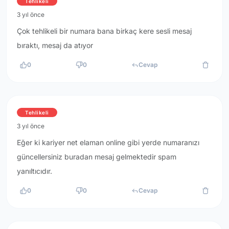
Tehlikeli
3 yıl önce
Çok tehlikeli bir numara bana birkaç kere sesli mesaj
bıraktı, mesaj da atıyor
0
0
Cevap
Tehlikeli
3 yıl önce
Eğer ki kariyer net elaman online gibi yerde numaranızı
güncellersiniz buradan mesaj gelmektedir spam
yanıltıcıdır.
0
0
Cevap