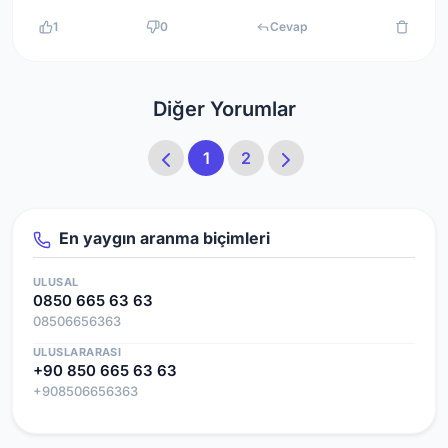
1
0
Cevap
Diğer Yorumlar
1
2
En yaygın aranma biçimleri
ULUSAL
0850 665 63 63
08506656363
ULUSLARARASI
+90 850 665 63 63
+908506656363