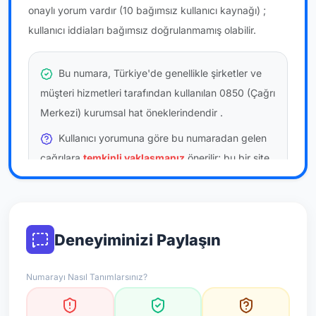
onaylı yorum vardır
(10 bağımsız kullanıcı kaynağı)
;
kullanıcı iddiaları bağımsız doğrulanmamış olabilir.
Bu numara, Türkiye'de genellikle şirketler ve
müşteri hizmetleri tarafından kullanılan 0850 (Çağrı
Merkezi) kurumsal hat öneklerindendir
.
Kullanıcı yorumuna göre bu numaradan gelen
çağrılara
temkinli yaklaşmanız
önerilir; bu bir site
hükmü değildir.
Bu bilgiler onaylı kullanıcı bildirimlerine dayanır;
resmi doğrulama niteliği taşımaz.
Deneyiminizi Paylaşın
*Not: Değerlendirmeler onaylı kullanıcı yorumlarına göre
Numarayı Nasıl Tanımlarsınız?
güncellenir.