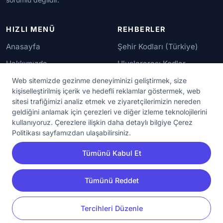
HIZLI MENÜ
REHBERLER
Anasayfa
Şehir Kodları (Türkiye)
Hakkımızda
Uluslararası Kodlar
İletişim
Güvenilir Numaralar
Web sitemizde gezinme deneyiminizi geliştirmek, size
kişiselleştirilmiş içerik ve hedefli reklamlar göstermek, web
sitesi trafiğimizi analiz etmek ve ziyaretçilerimizin nereden
YASAL KORUMA
geldiğini anlamak için çerezleri ve diğer izleme teknolojilerini
kullanıyoruz. Çerezlere ilişkin daha detaylı bilgiye Çerez
Kullanım Koşulları
Politikası sayfamızdan ulaşabilirsiniz.
Gizlilik Sözleşmesi
Tümünü Kabul Et
KVKK Aydınlatma Metni
Çerez Ayarları
Tümünü Reddet
YORUM
PAYLAŞ
Tercihleri Düzenle
© 2020 - 2026 NumaraAra.com | Tüm Hakları Saklıdır.