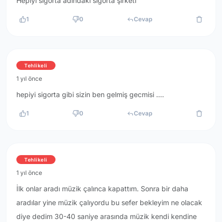
Hepiyi sigorta adındaki sigorta şirketi
1
0
Cevap
Tehlikeli
1 yıl önce
hepiyi sigorta gibi sizin ben gelmiş gecmisi ....
1
0
Cevap
Tehlikeli
1 yıl önce
İlk onlar aradı müzik çalınca kapattım. Sonra bir daha
aradılar yine müzik çalıyordu bu sefer bekleyim ne olacak
diye dedim 30-40 saniye arasında müzik kendi kendine