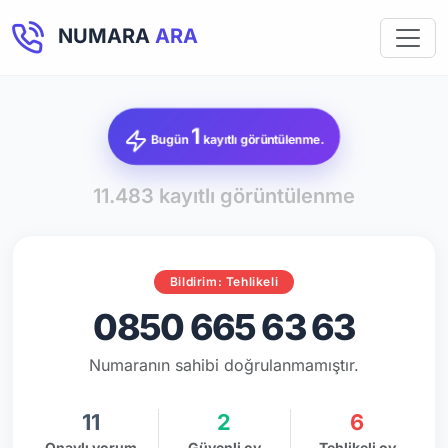
NUMARA
ARA
1
Bugün
kayıtlı görüntülenme.
11.483 kayıtlı görüntülenme
Bildirim: Tehlikeli
0850 665 63 63
Numaranın sahibi doğrulanmamıştır.
11
2
6
Onaylı yorum
Güvenli oy
Tehlikeli oy