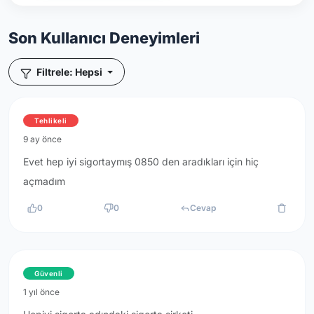
Son Kullanıcı Deneyimleri
Filtrele: Hepsi
Tehlikeli
9 ay önce
Evet hep iyi sigortaymış 0850 den aradıkları için hiç
açmadım
0
0
Cevap
Güvenli
1 yıl önce