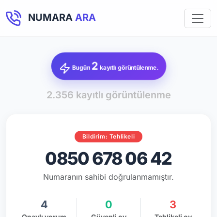
NUMARA
ARA
2
Bugün
kayıtlı görüntülenme.
2.356 kayıtlı görüntülenme
Bildirim: Tehlikeli
0850 678 06 42
Numaranın sahibi doğrulanmamıştır.
4
0
3
Onaylı yorum
Güvenli oy
Tehlikeli oy