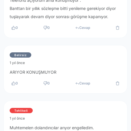
Telefonu açıyorum ama konuşmuyor .
Banttan bir yıllık sözleşme bitti yenileme gerekiyor diyor
tuşlayarak devam diyor sonrası görüşme kapanıyor.
0
0
Cevap
Belirsiz
1 yıl önce
ARIYOR KONUŞMUYOR
0
0
Cevap
Tehlikeli
1 yıl önce
Muhtemelen dolandırıcılar arıyor engelledim.