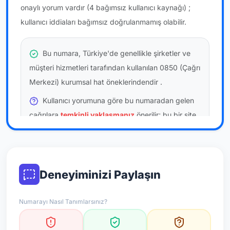
onaylı yorum vardır
(4 bağımsız kullanıcı kaynağı)
;
kullanıcı iddiaları bağımsız doğrulanmamış olabilir.
Bu numara, Türkiye'de genellikle şirketler ve
müşteri hizmetleri tarafından kullanılan 0850 (Çağrı
Merkezi) kurumsal hat öneklerindendir
.
Kullanıcı yorumuna göre bu numaradan gelen
çağrılara
temkinli yaklaşmanız
önerilir; bu bir site
hükmü değildir.
Bu bilgiler onaylı kullanıcı bildirimlerine dayanır;
resmi doğrulama niteliği taşımaz.
Deneyiminizi Paylaşın
*Not: Değerlendirmeler onaylı kullanıcı yorumlarına göre
Numarayı Nasıl Tanımlarsınız?
güncellenir.