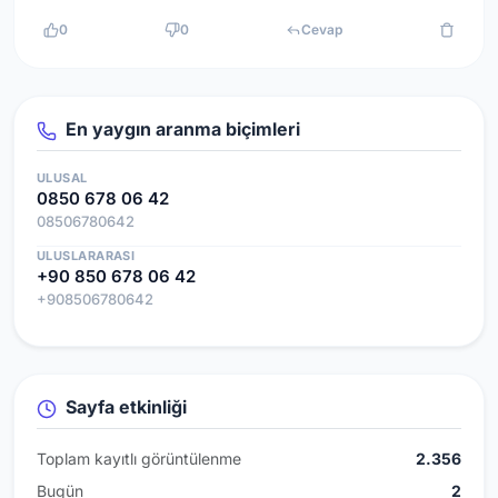
0
0
Cevap
En yaygın aranma biçimleri
ULUSAL
0850 678 06 42
08506780642
ULUSLARARASI
+90 850 678 06 42
+908506780642
Sayfa etkinliği
Toplam kayıtlı görüntülenme
2.356
Bugün
2