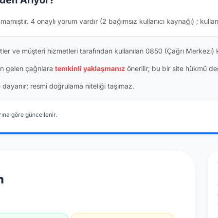
den Arıyor?
nmamıştır.
4 onaylı yorum vardır
(2 bağımsız kullanıcı kaynağı)
; kulla
tler ve müşteri hizmetleri tarafından kullanılan 0850 (Çağrı Merkezi
n gelen çağrılara
temkinli yaklaşmanız
önerilir; bu bir site hükmü değ
ine dayanır; resmi doğrulama niteliği taşımaz.
ına göre güncellenir.
n