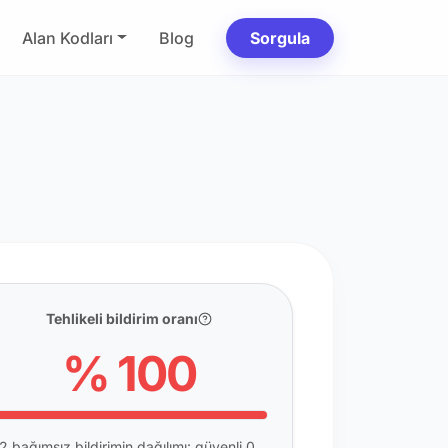
Alan Kodları
Blog
Sorgula
Tehlikeli bildirim oranı
% 100
2 bağımsız bildirimin dağılımı: güvenli 0,