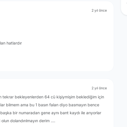
2 yıl önce
lan hatlardır
2 yıl önce
 tekrar bekleyenlerden 64 cü kişiymişim beklediğim için
anlar bilmem ama bu 1 basın falan diyo basmayın bence
n başka bir numaradan gene aynı bant kaydı ile arıyorlar
 olun dolandırılmayın derim ....