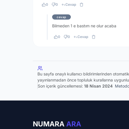
0
0
Cevap
cevap
Bilmeden 1 e bastım ne olur acaba
0
0
Cevap
Bu sayfa onaylı kullanıcı bildirimlerinden otomat
yayınlanmadan önce topluluk kurallarına uygunlu
Son içerik güncellemesi:
18 Nisan 2024
Metodol
NUMARA
ARA