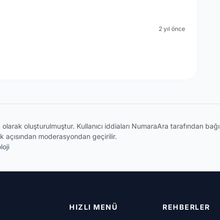
2 yıl önce
ik olarak oluşturulmuştur. Kullanıcı iddiaları NumaraAra tarafından ba
k açısından moderasyondan geçirilir.
oji
HIZLI MENÜ
REHBERLER