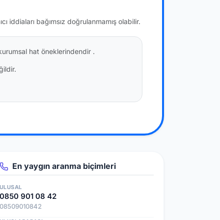
nıcı iddiaları bağımsız doğrulanmamış olabilir.
) kurumsal hat öneklerindendir
.
ildir.
En yaygın aranma biçimleri
ULUSAL
0850 901 08 42
08509010842